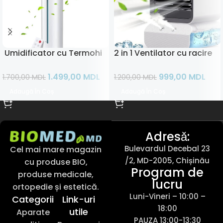
Umidificator cu Termohigrometru 9L
2 in 1 Ventilator cu racire s
1.499,00
MDL
999,00
MDL
1.700,00
MDL
1.200,00
MDL
Adaugă În Coș
Adaugă În Coș
Adresǎ:
Bulevardul Decebal 23
Cel mai mare magazin
/2, MD-2005, Chișinău
cu produse BIO,
Program de
produse medicale,
lucru
ortopedie și estetică.
Luni-Vineri – 10:00 –
Categorii
Link-uri
18:00
utile
Aparate
PAUZA 13:00-13:30