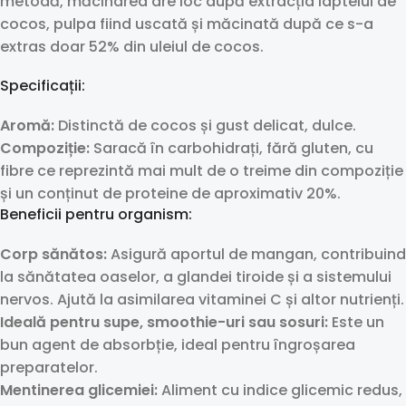
metodă, măcinarea are loc după extracția laptelui de
cocos, pulpa fiind uscată și măcinată după ce s-a
extras doar 52% din uleiul de cocos.
Specificații:
Aromă:
Distinctă de cocos și gust delicat, dulce.
Compoziție:
Saracă în carbohidrați, fără gluten, cu
fibre ce reprezintă mai mult de o treime din compoziție
și un conținut de proteine de aproximativ 20%.
Beneficii pentru organism:
Corp sănătos:
Asigură aportul de mangan, contribuind
la sănătatea oaselor, a glandei tiroide și a sistemului
nervos. Ajută la asimilarea vitaminei C și altor nutrienți.
Ideală pentru supe, smoothie-uri sau sosuri:
Este un
bun agent de absorbție, ideal pentru îngroșarea
preparatelor.
Mentinerea glicemiei:
Aliment cu indice glicemic redus,