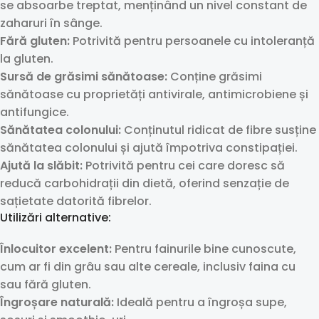
se absoarbe treptat, menținând un nivel constant de
zaharuri în sânge.
Fără gluten:
Potrivită pentru persoanele cu intoleranță
la gluten.
Sursă de grăsimi sănătoase:
Conține grăsimi
sănătoase cu proprietăți antivirale, antimicrobiene și
antifungice.
Sănătatea colonului:
Conținutul ridicat de fibre susține
sănătatea colonului și ajută împotriva constipației.
Ajută la slăbit:
Potrivită pentru cei care doresc să
reducă carbohidrații din dietă, oferind senzație de
sațietate datorită fibrelor.
Utilizări alternative:
Înlocuitor excelent:
Pentru fainurile bine cunoscute,
cum ar fi din grâu sau alte cereale, inclusiv faina cu
sau fără gluten.
Îngroșare naturală:
Ideală pentru a îngroșa supe,