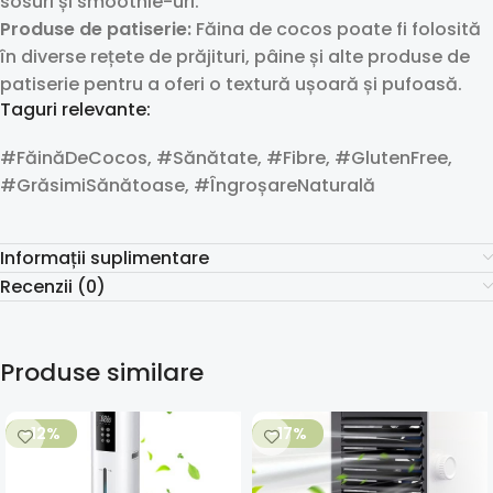
sosuri și smoothie-uri.
Produse de patiserie:
Făina de cocos poate fi folosită
în diverse rețete de prăjituri, pâine și alte produse de
patiserie pentru a oferi o textură ușoară și pufoasă.
Taguri relevante:
#FăinăDeCocos, #Sănătate, #Fibre, #GlutenFree,
#GrăsimiSănătoase, #ÎngroșareNaturală
Informații suplimentare
Recenzii (0)
Produse similare
-12%
-17%