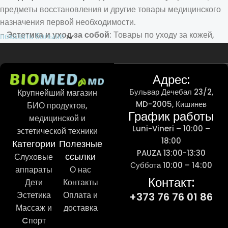
предметы восстановления и другие товары медицинского
назначения первой необходимости.
-
Эстетика и уход за собой
: Товары по уходу за кожей,
показать больше
косметика и аппараты для эстетических процедур.
Трастовые услуги
: Исключительное обслуживание
Адрес:
клиентов и быстрая доставка по всей стране.
Бульвар Дечебал 23/2,
Крупнейший магазин
MD-2005, Кишинев
БИО продуктов,
Каждый может найти здесь идеальное решение для лучшей
График работы
медицинской и
жизни.
Luni-Vineri – 10:00 –
эстетической техники
18:00
Откройте для себя biomed.md и найдите комплексные
Категории
Полезные
PAUZA 13:00-13:30
решения для здоровья и красоты!
ссылки
Слуховые
Суббота 10:00 – 14:00
аппараты
О нас
Контакт:
Дети
Контакты
Эстетика
Оплата и
+373 76 76 01 86
Массаж и
доставка
Cпорт