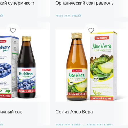
кий супермикс-сок с железом
Органический сок гравиолы
ЕЙ
210,00
ЛЕЙ
Добавить В Корзину
ичный сок
Сок из Алоэ Вера
ЕЙ
130,00
MDL
–
299,00
MDL