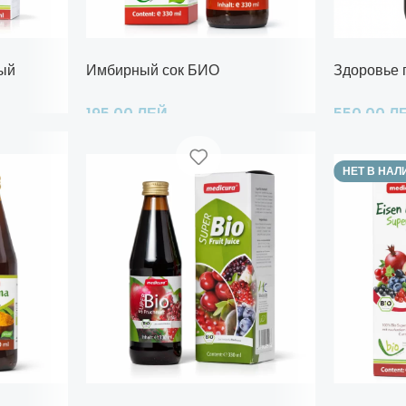
й сок Bio, 100% натуральный, 330 мл
Имбирный сок БИО
Здоровье 
195,00
ЛЕЙ
550,00
Л
Добавить В Корзину
Добавить В
НЕТ В НАЛ