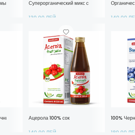
умы
Суперорганический микс соков от
Органичес
130,00
ЛЕЙ
140,00
Л
Добавить В Корзину
Подробнее
чный уксус
Ацерола 100% сок
100% Черн
140,00
ЛЕЙ
180,00
Л