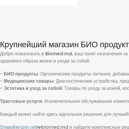
Добавить В Корзину
Крупнейший магазин БИО продукто
Добро пожаловать в
Biomed.md
, ваш пункт назначения з
здорового образа жизни и ухода за собой.
-
БИО продукты
: Органические продукты питания, добавк
-
Медицинские товары
: Диагностические устройства, пр
-
Эстетика и уход за собой
: Товары по уходу за кожей, к
Трастовые услуги
: Исключительное обслуживание клиенто
Каждый может найти здесь идеальное решение для лучшей
Откройте для себя biomed.md и найдите комплексные реш
показать больше