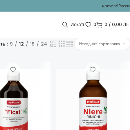
Română
Русск
Искать
0
0
/
0,00
ЛЕ
ать
9
12
18
24