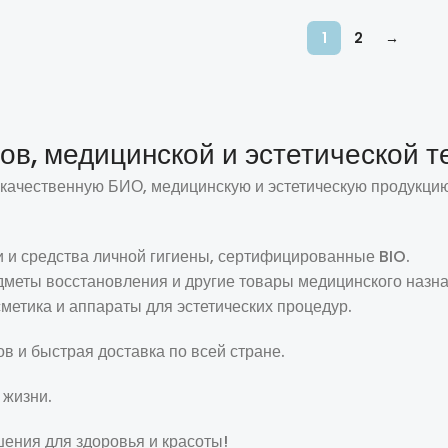
Добавить В Корзину
Добавить В
1
2
→
в, медицинской и эстетической т
а качественную БИО, медицинскую и эстетическую продукц
и и средства личной гигиены, сертифицированные BIO.
едметы восстановления и другие товары медицинского назн
осметика и аппараты для эстетических процедур.
в и быстрая доставка по всей стране.
 жизни.
ения для здоровья и красоты!