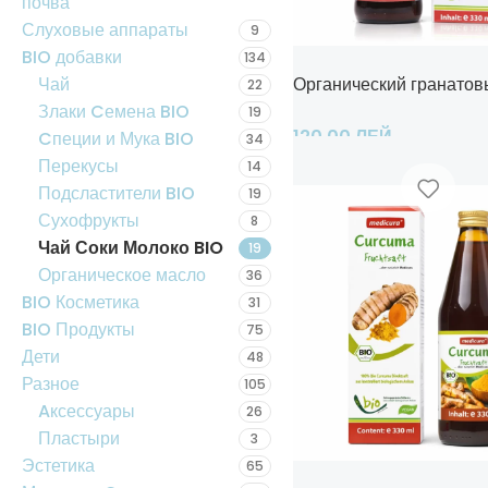
почва
Слуховые аппараты
9
BIO добавки
134
Чай
Органический гранатовы
22
Злаки Cемена BIO
19
120,00
ЛЕЙ
Cпеции и Мука BIO
34
Перекусы
14
Добавить В Корзину
Подсластители BIO
19
Сухофрукты
8
Чай Соки Молоко BIO
19
Органическое масло
36
BIO Косметика
31
BIO Продукты
75
Дети
48
Разное
105
Aксессуары
26
Пластыри
3
Эстетика
65