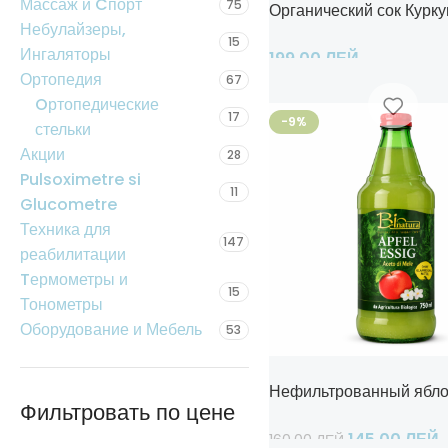
Массаж и Cпорт
75
Органический сок Курк
Небулайзеры,
15
Ингаляторы
199,00
ЛЕЙ
Ортопедия
67
Добавить В Корзину
Oртопедические
17
-9%
стельки
Акции
28
Pulsoximetre si
11
Glucometre
Техника для
147
реабилитации
Tермометры и
15
Тонометры
Оборудование и Мебель
53
Нефильтрованный ябло
Фильтровать по цене
145,00
ЛЕЙ
160,00
ЛЕЙ