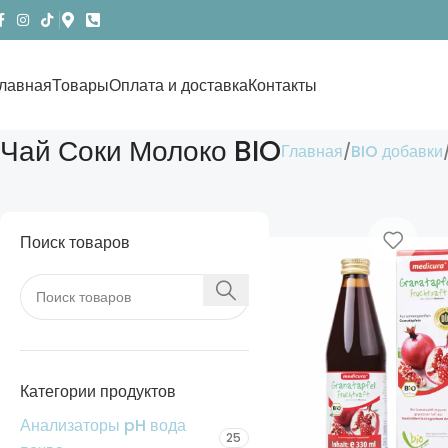
лавная
Товары
Оплата и доставка
Контакты
Чай Соки Молоко BIO
Главная
BIO добавки
Поиск товаров
Категории продуктов
Анализаторы pH вода
25