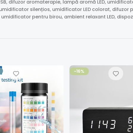
 USB, difuzor aromaterapie, lampă aromă LED, umidificato
umidificator silențios, umidificator LED colorat, difuz
r, umidificator pentru birou, ambient relaxant LED, disp
-16%