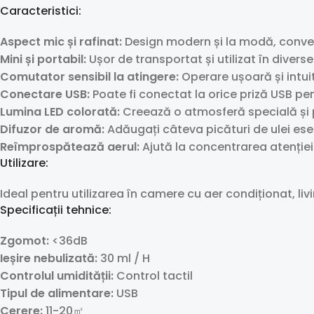
Caracteristici:
Aspect mic și rafinat:
Design modern și la modă, conve
Mini și portabil:
Ușor de transportat și utilizat în diverse 
Comutator sensibil la atingere:
Operare ușoară și intuit
Conectare USB:
Poate fi conectat la orice priză USB pe
Lumina LED colorată:
Creează o atmosferă specială și 
Difuzor de aromă:
Adăugați câteva picături de ulei esen
Reîmprospătează aerul:
Ajută la concentrarea atenției 
Utilizare:
Ideal pentru utilizarea în camere cu aer condiționat, liv
Specificații tehnice:
Zgomot:
<36dB
Ieșire nebulizată:
30 ml / H
Controlul umidității:
Control tactil
Tipul de alimentare:
USB
Cerere:
11-20㎡