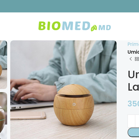
Prim
Umid
Um
L
35