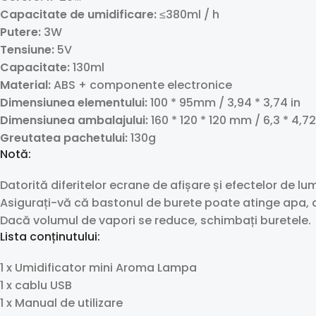
Capacitate de umidificare:
≤380ml / h
Putere:
3W
Tensiune:
5V
Capacitate:
130ml
Material:
ABS + componente electronice
Dimensiunea elementului:
100 * 95mm / 3,94 * 3,74 in
Dimensiunea ambalajului:
160 * 120 * 120 mm / 6,3 * 4,72
Greutatea pachetului:
130g
Notă:
Datorită diferitelor ecrane de afișare și efectelor de lu
Asigurați-vă că bastonul de burete poate atinge apa, 
Dacă volumul de vapori se reduce, schimbați buretele.
Lista conținutului:
1 x Umidificator mini Aroma Lampa
1 x cablu USB
1 x Manual de utilizare