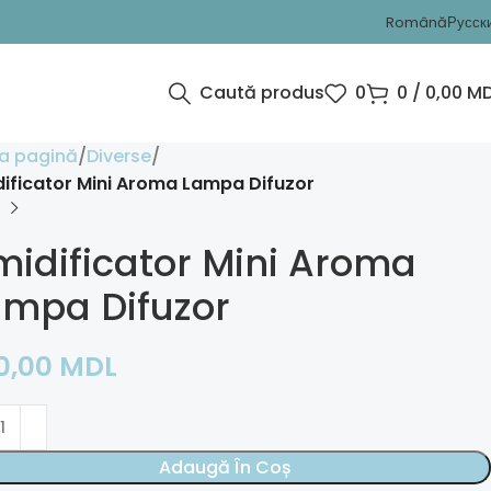
Română
Русск
Caută produs
0
0
/
0,00
MD
a pagină
Diverse
ificator Mini Aroma Lampa Difuzor
idificator Mini Aroma
ampa Difuzor
0,00
MDL
Adaugă În Coș