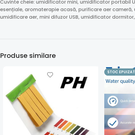
Cuvinte cheie: umidificator mini, umidificator portabil
esențiale, aromaterapie acasă, purificare aer cameră, 
umidificare aer, mini difuzor USB, umidificator dormito
Produse similare
STOC EPUIZAT