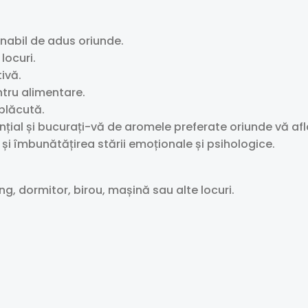
nabil de adus oriunde.
locuri.
ivă.
ntru alimentare.
plăcută.
țial și bucurați-vă de aromele preferate oriunde vă afla
și îmbunătățirea stării emoționale și psihologice.
ing, dormitor, birou, mașină sau alte locuri.