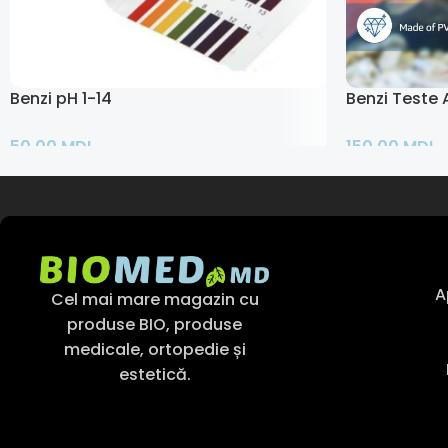
Benzi pH 1-14
Benzi Teste A
50,00
MDL
150,00
MDL
Adaugă În Coș
Citește Mai M
A
Cel mai mare magazin cu
produse BIO, produse
medicale, ortopedie și
estetică.