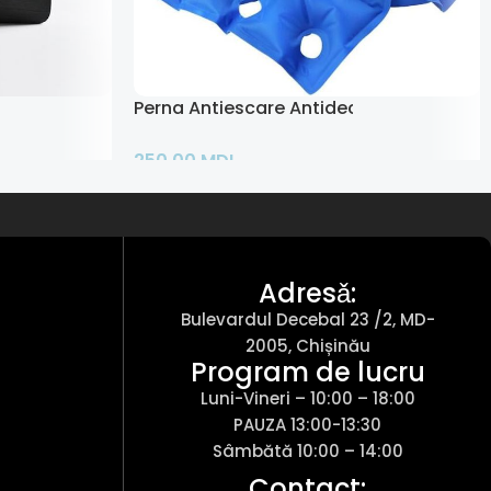
higrometru
Perna Antiescare Antidecubit
250,00
MDL
Adaugă În Coș
Adresǎ:
Bulevardul Decebal 23 /2, MD-
2005, Chișinău
Program de lucru
Luni-Vineri – 10:00 – 18:00
PAUZA 13:00-13:30
Sâmbătă 10:00 – 14:00
Contact: