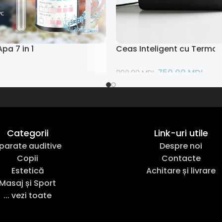
pa 7 in 1
Ceas Inteligent cu Termo
750,00
MDL
890,00
MDL
ult
Adaugă În Coș
Categorii
Link-uri utile
parate auditive
Despre noi
Copii
Contacte
Estetică
Achitare și livrare
Masaj și Sport
... vezi toate