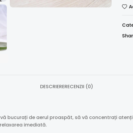
A
Cate
Shar
DESCRIERE
RECENZII (0)
 vă bucurați de aerul proaspăt, să vă concentrați atenți
 relaxarea imediată.