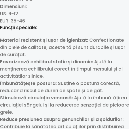
Dimensiuni:
US: 6-12
EUR: 35-46
Funcții speciale:
Material rezistent și ușor de igienizat:
Confectionate
din piele de calitate, aceste tălpi sunt durabile și ușor
de curățat.
Favorizează echilibrul static și dinamic:
Ajută la
menținerea echilibrului corect în timpul mersului și al
activităților zilnice.
Îmbunătățește postura:
Susține o postură corectă,
reducând riscul de dureri de spate și de gât.
Stimulează circulația venoasă:
Ajută la îmbunătățirea
circulației sângelui și la reducerea senzației de picioare
grele.
Reduce presiunea asupra genunchilor și a șoldurilor:
Contribuie la sănătatea articulațiilor prin distribuirea