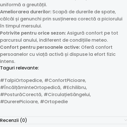
uniformă a greutății.
Ameliorarea durerilor:
Scapă de durerile de spate,
călcâi și genunchi prin susținerea corectă a piciorului
în timpul mersului.
Potrivite pentru orice sezon:
Asigură confort pe tot
parcursul anului, indiferent de condițiile meteo.
Confort pentru persoanele active:
Oferă confort
persoanelor cu viață activă și dispuse la efort fizic
intens.
Taguri relevante:
#TalpiOrtopedice, #ConfortPicioare,
#ÎncălțăminteOrtopedică, #Echilibru,
#PosturăCorectă, #CirculațieSângelui,
#DurerePicioare, #Ortopedie
Recenzii (0)