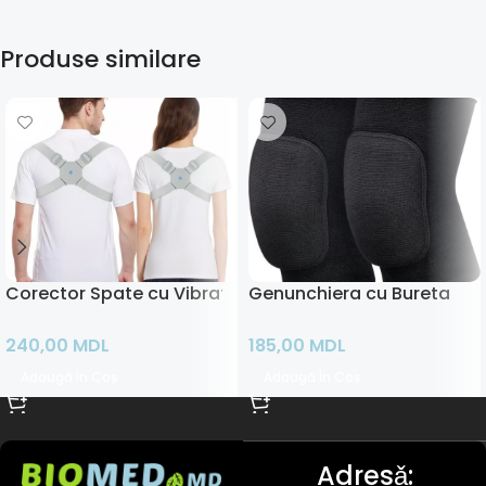
Produse similare
Corector Spate cu Vibratie
Genunchiera cu Bureta
240,00
MDL
185,00
MDL
Adaugă În Coș
Adaugă În Coș
Adresǎ: