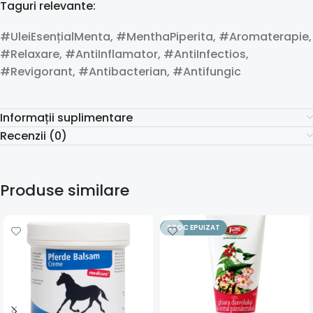
Taguri relevante:
#UleiEsențialMenta, #MenthaPiperita, #Aromaterapie,
#Relaxare, #AntiInflamator, #AntiInfectios,
#Revigorant, #Antibacterian, #Antifungic
Informații suplimentare
Recenzii (0)
Produse similare
STOC EPUIZAT