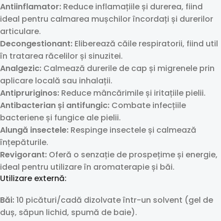
Antiinflamator:
Reduce inflamațiile și durerea, fiind
ideal pentru calmarea mușchilor încordați și durerilor
articulare.
Decongestionant:
Eliberează căile respiratorii, fiind util
în tratarea răcelilor și sinuzitei.
Analgezic:
Calmează durerile de cap și migrenele prin
aplicare locală sau inhalații.
Antipruriginos:
Reduce mâncărimile și iritațiile pielii.
Antibacterian și antifungic:
Combate infecțiile
bacteriene și fungice ale pielii.
Alungă insectele:
Respinge insectele și calmează
înțepăturile.
Revigorant:
Oferă o senzație de prospețime și energie,
ideal pentru utilizare în aromaterapie și băi.
Utilizare externă:
Băi:
10 picături/cadă dizolvate într-un solvent (gel de
duș, săpun lichid, spumă de baie).