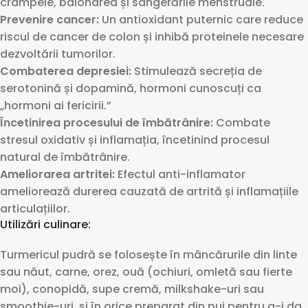
crampele, balonarea și sângerările menstruale.
Prevenire cancer:
Un antioxidant puternic care reduce
riscul de cancer de colon și inhibă proteinele necesare
dezvoltării tumorilor.
Combaterea depresiei:
Stimulează secreția de
serotonină și dopamină, hormoni cunoscuți ca
„hormoni ai fericirii.”
Încetinirea procesului de îmbătrânire:
Combate
stresul oxidativ și inflamația, încetinind procesul
natural de îmbătrânire.
Ameliorarea artritei:
Efectul anti-inflamator
ameliorează durerea cauzată de artrită și inflamațiile
articulațiilor.
Utilizări culinare:
Turmericul pudră se folosește în mâncărurile din linte
sau năut, carne, orez, ouă (ochiuri, omletă sau fierte
moi), conopidă, supe cremă, milkshake-uri sau
smoothie-uri, și în orice preparat din pui pentru a-i da