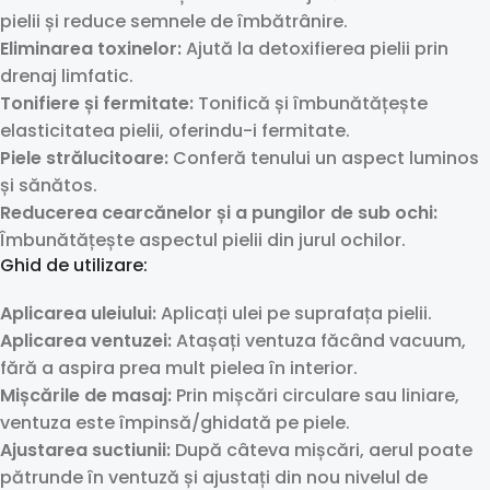
pielii și reduce semnele de îmbătrânire.
Eliminarea toxinelor:
Ajută la detoxifierea pielii prin
drenaj limfatic.
Tonifiere și fermitate:
Tonifică și îmbunătățește
elasticitatea pielii, oferindu-i fermitate.
Piele strălucitoare:
Conferă tenului un aspect luminos
și sănătos.
Reducerea cearcănelor și a pungilor de sub ochi:
Îmbunătățește aspectul pielii din jurul ochilor.
Ghid de utilizare:
Aplicarea uleiului:
Aplicați ulei pe suprafața pielii.
Aplicarea ventuzei:
Atașați ventuza făcând vacuum,
fără a aspira prea mult pielea în interior.
Mișcările de masaj:
Prin mișcări circulare sau liniare,
ventuza este împinsă/ghidată pe piele.
Ajustarea suctiunii:
După câteva mișcări, aerul poate
pătrunde în ventuză și ajustați din nou nivelul de