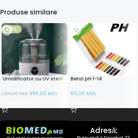
Produse similare
-17%
Umidificator cu UV sterilizare
Benzi pH 1-14
999,00
MDL
50,00
MDL
1.200,00
MDL
Adaugă În Coș
Adaugă În Coș
Adresǎ:
Bulevardul Decebal 23