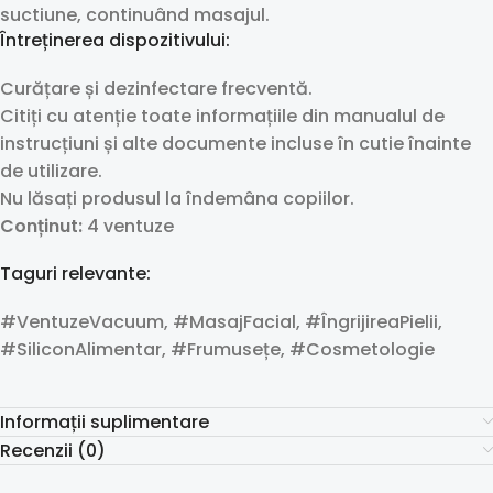
suctiune, continuând masajul.
Întreținerea dispozitivului:
Curățare și dezinfectare frecventă.
Citiți cu atenție toate informațiile din manualul de
instrucțiuni și alte documente incluse în cutie înainte
de utilizare.
Nu lăsați produsul la îndemâna copiilor.
Conținut:
4 ventuze
Taguri relevante:
#VentuzeVacuum, #MasajFacial, #ÎngrijireaPielii,
#SiliconAlimentar, #Frumusețe, #Cosmetologie
Informații suplimentare
Recenzii (0)