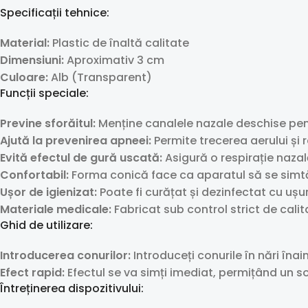
Specificații tehnice:
Material:
Plastic de înaltă calitate
Dimensiuni:
Aproximativ 3 cm
Culoare:
Alb (Transparent)
Funcții speciale:
Previne sforăitul:
Menține canalele nazale deschise pent
Ajută la prevenirea apneei:
Permite trecerea aerului și
Evită efectul de gură uscată:
Asigură o respirație nazal
Confortabil:
Forma conică face ca aparatul să se simtă 
Ușor de igienizat:
Poate fi curățat și dezinfectat cu ușur
Materiale medicale:
Fabricat sub control strict de cali
Ghid de utilizare:
Introducerea conurilor:
Introduceți conurile în nări îna
Efect rapid:
Efectul se va simți imediat, permițând un som
Întreținerea dispozitivului: