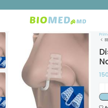
Prim
Di
N
15
A