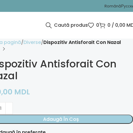
Română
Русск
Caută produs
0
0
/
0,00
MD
a pagină
Diverse
Dispozitiv Antisforait Con Nazal
spozitiv Antisforait Con
azal
0,00
MDL
Adaugă În Coș
daugă în preferate