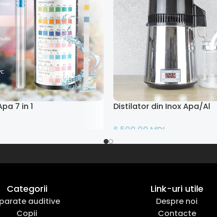
pa 7 in 1
Distilator din Inox Apa/Alc
6.500,00
MDL
ult
Adaugă În Coș
Categorii
Link-uri utile
parate auditive
Despre noi
Copii
Contacte