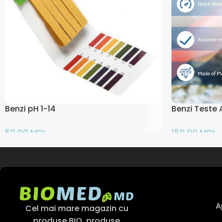
Benzi pH 1-14
Benzi Teste A
50,00
MDL
150,00
MDL
Adaugă În Coș
Citește Mai M
A
Cel mai mare magazin cu
produse BIO, produse