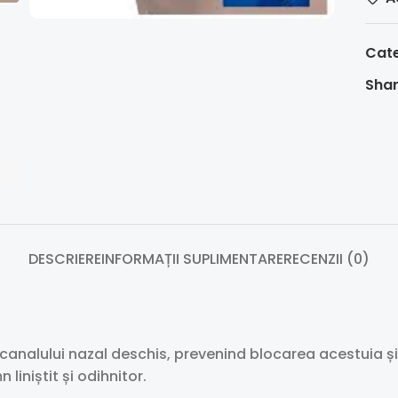
Cate
Shar
DESCRIERE
INFORMAȚII SUPLIMENTARE
RECENZII (0)
 canalului nazal deschis, prevenind blocarea acestuia și
liniștit și odihnitor.