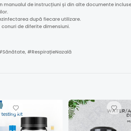
in manualul de instrucțiuni și din alte documente incluse î
lor.
zinfectarea după fiecare utilizare.
conuri de diferite dimensiuni.
 #Sănătate, #RespirațieNazală