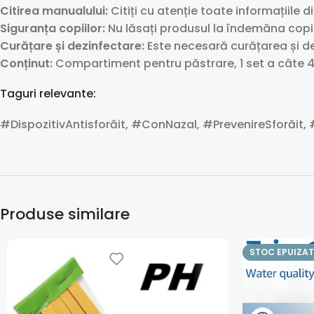
Citirea manualului:
Citiți cu atenție toate informațiile d
Siguranța copiilor:
Nu lăsați produsul la îndemâna copii
Curățare și dezinfectare:
Este necesară curățarea și de
Conținut:
Compartiment pentru păstrare, 1 set a câte 4 
Taguri relevante:
#DispozitivAntisforăit, #ConNazal, #PrevenireSforăit,
Produse similare
STOC EPUIZAT