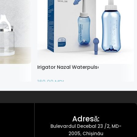
ool
Irigator Nazal Waterpulse
160,00
MDL
Adaugă În Coș
Adresǎ:
Bulevardul Decebal 23 /2, MD-
2005, Chișinău