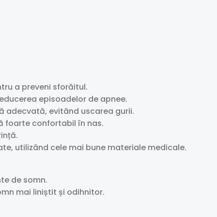
ru a preveni sforăitul.
 reducerea episoadelor de apnee.
ă adecvată, evitând uscarea gurii.
foarte confortabil în nas.
ință.
tate, utilizând cele mai bune materiale medicale.
inte de somn.
n mai liniștit și odihnitor.