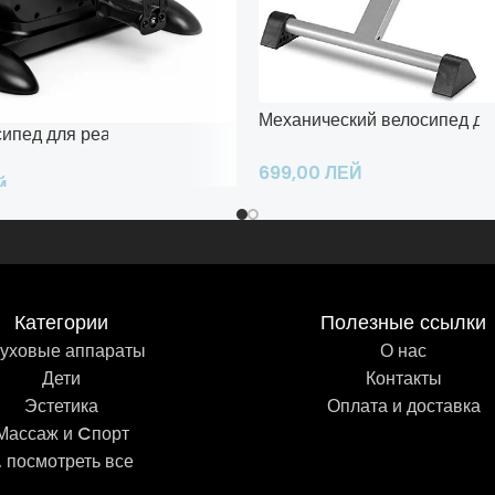
Механический велосипед для
сипед для реабилитации
699,00
ЛЕЙ
Й
Добавить В Корзину
рзину
Категории
Полезные ссылки
уховые аппараты
О нас
Дети
Контакты
Эстетика
Оплата и доставка
Массаж и Cпорт
.. посмотреть все