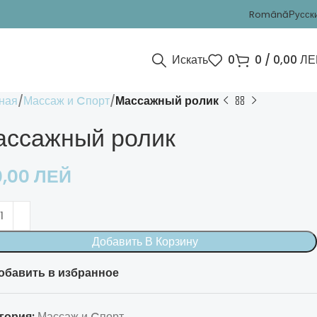
Română
Русск
Искать
0
0
/
0,00
ЛЕ
ная
Массаж и Cпорт
Массажный ролик
ассажный ролик
0,00
ЛЕЙ
Добавить В Корзину
обавить в избранное
гория:
Массаж и Cпорт