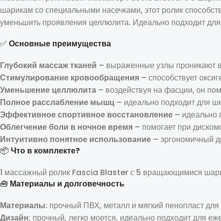
шарикам со специальными насечками, этот ролик способс
уменьшить проявления целлюлита. Идеально подходит для 
✅
Основные преимущества
Глубокий массаж тканей
– выраженные узлы проникают в
Стимулирование кровообращения
– способствует оксиг
Уменьшение целлюлита
– воздействуя на фасции, он пом
Полное расслабление мышц
– идеально подходит для шеи,
Эффективное спортивное восстановление
– идеально 
Облегчение боли в ночное время
– помогает при диском
Интуитивно понятное использование
– эргономичный ди
📦
Что в комплекте?
1 массажный ролик Fascia Blaster с 5 вращающимися шар
🧰
Материалы и долговечность
Материалы
: прочный ПВХ, металл и мягкий пенопласт дл
Дизайн
: прочный, легко моется, идеально подходит для е