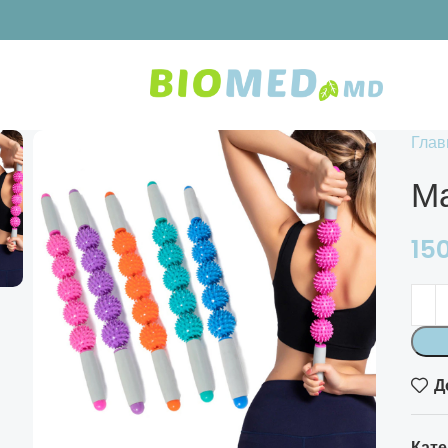
Глав
М
15
Д
Кате