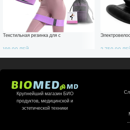
Текстильная резинка для спорта
Электровело
199,00
ЛЕЙ
2.750,00
ЛЕ
Добавить В Корзину
Добавить В Ко
Сл
Крупнейший магазин БИО
продуктов, медицинской и
эстетической техники
.