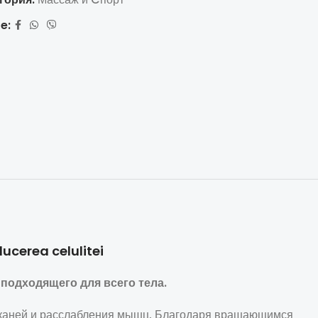
e:
ducerea celulitei
одходящего для всего тела.
тканей и расслабления мышц. Благодаря вращающимся