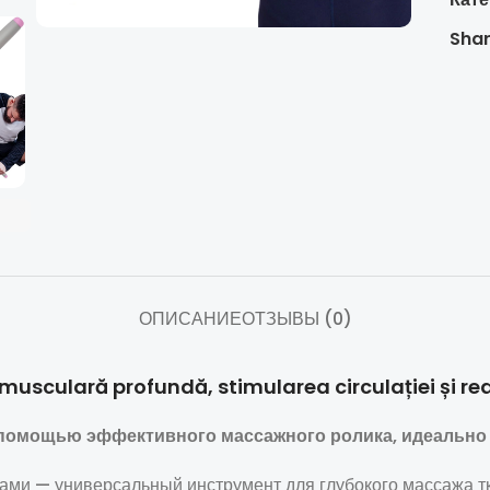
Shar
ОПИСАНИЕ
ОТЗЫВЫ (0)
e musculară profundă, stimularea circulației și re
помощью эффективного массажного ролика, идеально п
ами — универсальный инструмент для глубокого массажа 