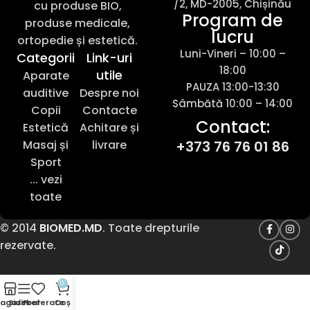
/2, MD-2005, Chișinău
cu produse BIO,
Program de
produse medicale,
lucru
ortopedie și estetică.
Luni-Vineri – 10:00 –
Categorii
Link-uri
18:00
utile
Aparate
PAUZA 13:00-13:30
auditive
Despre noi
Sâmbătă 10:00 – 14:00
Copii
Contacte
Contact:
Estetică
Achitare și
Masaj și
livrare
+373 76 76 01 86
Sport
... vezi
toate
© 2014
BIOMED.MD
. Toate drepturile
rezervate.
0
agazin
Sidebar
Preferate
Coș