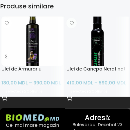
Produse similare
Ulei de Armurariu
Ulei de Canepa Nerafinat
180,00
MDL
–
390,00
MDL
410,00
MDL
–
590,00
MDL
Selectează Opțiunile
Selectează Opțiunile
Adresǎ:
Bulevardul Decebal 23
Cel mai mare magazin