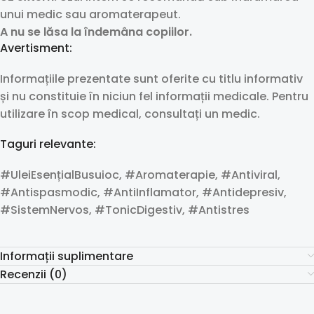
unui medic sau aromaterapeut.
A nu se lăsa la îndemâna copiilor.
Avertisment:
Informațiile prezentate sunt oferite cu titlu informativ
și nu constituie în niciun fel informații medicale. Pentru
utilizare în scop medical, consultați un medic.
Taguri relevante:
#UleiEsențialBusuioc, #Aromaterapie, #Antiviral,
#Antispasmodic, #AntiInflamator, #Antidepresiv,
#SistemNervos, #TonicDigestiv, #Antistres
Informații suplimentare
Recenzii (0)