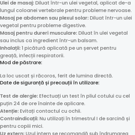
Ulei de masaj:
Diluat într-un ulei vegetal, aplicat de-a
lungul coloanei vertebrale pentru probleme nervoase.
Masaj pe abdomen sau plexul solar:
Diluat într-un ulei
vegetal pentru probleme digestive.
Masaj pentru dureri musculare:
Diluat în ulei vegetal
sau inclus ca ingredient într-un balsam.
Inhalații:
1 picătură aplicată pe un șervet pentru
greață, infecții respiratorii.
Mod de păstrare:
La loc uscat și răcoros, ferit de lumina directă.
Date de siguranță și precauții în utilizare:
Test de alergie:
Efectuați un test în pliul cotului cu cel
puțin 24 de ore înainte de aplicare.
Atenție:
Evitați contactul cu ochii.
Contraindicații:
Nu utilizați în trimestrul I de sarcină și
pentru copiii mici.
Uz extern:
Uzul intern se recomandă sub îndrumarea