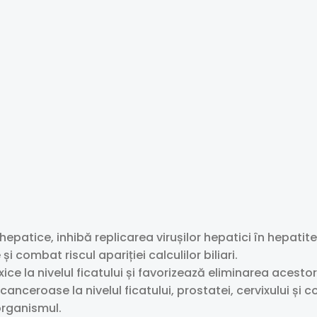
epatice, inhibă replicarea virușilor hepatici în hepatitele
și combat riscul apariției calculilor biliari.
e la nivelul ficatului și favorizează eliminarea acestor
anceroase la nivelul ficatului, prostatei, cervixului și co
 organismul.