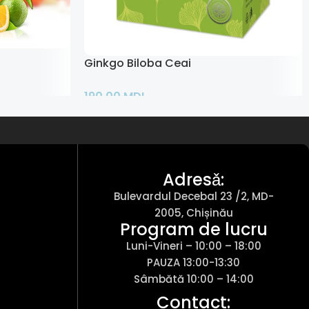
bil
Ginkgo Biloba Ceai
190,00
MDL
Adaugă În Coș
Adresǎ:
Bulevardul Decebal 23 /2, MD-
2005, Chișinău
Program de lucru
Luni-Vineri – 10:00 – 18:00
PAUZA 13:00-13:30
Sâmbătă 10:00 – 14:00
Contact: