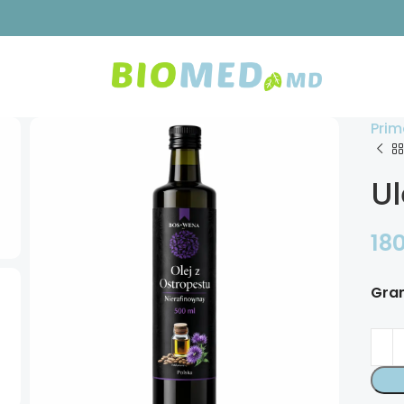
Prim
Ul
18
Gra