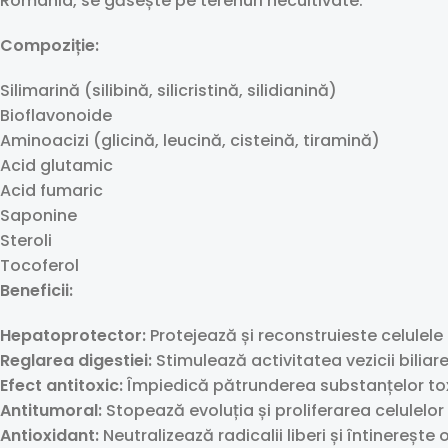
România, se găsește pe terenuri necultivate.
Compoziție:
Silimarină (silibină, silicristină, silidianină)
Bioflavonoide
Aminoacizi (glicină, leucină, cisteină, tiramină)
Acid glutamic
Acid fumaric
Saponine
Steroli
Tocoferol
Beneficii:
Hepatoprotector:
Protejează și reconstruieste celulele h
Reglarea digestiei:
Stimulează activitatea vezicii biliare 
Efect antitoxic:
Împiedică pătrunderea substanțelor toxic
Antitumoral:
Stopează evoluția și proliferarea celulelor c
Antioxidant:
Neutralizează radicalii liberi și întinerește