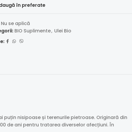
daugă în preferate
:
Nu se aplică
gorii:
BIO Suplimente
,
Ulei Bio
e:
 puțin nisipoase și terenurile pietroase. Originară din
0 de ani pentru tratarea diverselor afecțiuni. În