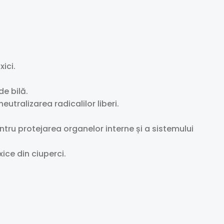
ici.
e bilă.
tralizarea radicalilor liberi.
ru protejarea organelor interne și a sistemului
ce din ciuperci.