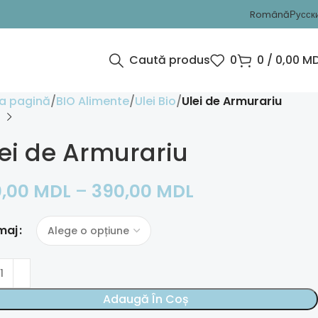
Română
Русск
Caută produs
0
0
/
0,00
MD
a pagină
BIO Alimente
Ulei Bio
Ulei de Armurariu
ei de Armurariu
0,00
MDL
–
390,00
MDL
maj
Adaugă În Coș