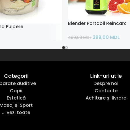
Blender Portabil Reincarca
a Pulbere
399,00
MDL
499,00
MDL
Adaugă În Coș
ș
Categorii
Link-uri utile
parate auditive
Despre noi
Copii
Contacte
Estetică
Achitare și livrare
Masaj și Sport
... vezi toate