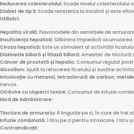
Reducerea colesterolului:
Scade nivelul colesterolului 
Diabet de tip II:
Scade rezistența la insulină și este eficie
Utilizări:
Hepatita virală:
Flavonoidele din semințele de armurari
Insuficiența hepatică:
Silibinina împiedică acumularea t
Ciroza hepatică:
Este un stimulent al activității ficatul
Diskinezie biliară și litiază biliară:
Amestec de tinctură d
Cancer de prostată și hepatic:
Consumul regulat poate p
Alcoolism:
Ajută la refacerea ficatului și susține acti
Intoxicație cu metanol, tetraclorură de carbon, metale
nervos.
Otrăvire cu ciuperci toxice:
Consumul de infuzie combina
Mod de Administrare:
Tinctura de armurariu:
4 lingurițe pe zi, în cure de trei
Infuzie combinată:
1 litru pe zi pentru intoxicare, 1 litru
Contraindicații: