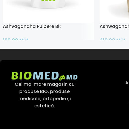
Ashvagandha Pulbere Bio
Ashwagandh
180,00
MDL
410,00
MDL
Citește Mai Mult
Adaugă În Co
A
Cel mai mare magazin cu
produse BIO, produse
medicale, ortopedie și
estetică.