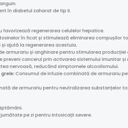
sanguin.
nt în diabetul zaharat de tip II.
u favorizează regenerarea celulelor hepatice.
oxinelor în ficat și stimulează eliminarea compușilor tox
ui și ajută la regenerarea acestuia.
e armurariu și anghinare pentru stimularea producției d
reveni cancerul prin activarea sistemului imunitar și neu
vitatea nervoasă, reducând simptomele alcoolismului.
 grele:
Consumul de infuzie combinată de armurariu pent
tă de armurariu pentru neutralizarea substanțelor toxi
 săptămâni.
 și jumătate pe zi pentru intoxicații severe.