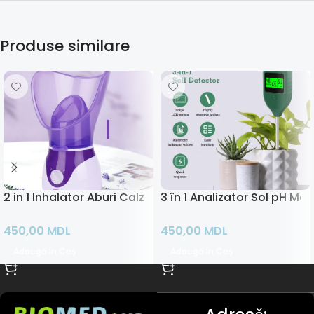
Produse similare
2 in 1 Inhalator Aburi Calzi si Sauna Faciala
3 în 1 Analizator Sol pH Met
450,00
MDL
450,00
MDL
Adaugă În Coș
Adaugă În Coș