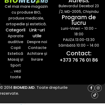
Adresǎ:
Bulevardul Decebal 23
Cel mai mare magazin
/2, MD-2005, Chișinău
cu produse BIO,
Program de
produse medicale,
lucru
ortopedie și estetică.
Luni-Vineri – 10:00 –
Categorii
Link-uri
18:00
utile
Aparate
PAUZA 13:00-13:30
auditive
Despre noi
Sâmbătă 10:00 – 14:00
Copii
Contacte
Contact:
Estetică
Achitare și
Masaj și
livrare
+373 76 76 01 86
Sport
... vezi
toate
© 2014
BIOMED.MD
. Toate drepturile
rezervate.