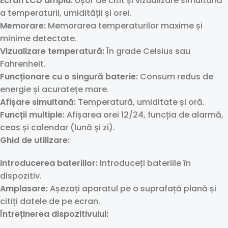
Ecran LCD amplu:
Ușor de citit și vizualizare simultană
a temperaturii, umidității și orei.
Memorare:
Memorarea temperaturilor maxime și
minime detectate.
Vizualizare temperatură:
În grade Celsius sau
Fahrenheit.
Funcționare cu o singură baterie:
Consum redus de
energie și acuratețe mare.
Afișare simultană:
Temperatură, umiditate și oră.
Funcții multiple:
Afișarea orei 12/24, funcția de alarmă,
ceas și calendar (lună și zi).
Ghid de utilizare:
Introducerea bateriilor:
Introduceți bateriile în
dispozitiv.
Amplasare:
Așezați aparatul pe o suprafață plană și
citiți datele de pe ecran.
Întreținerea dispozitivului: