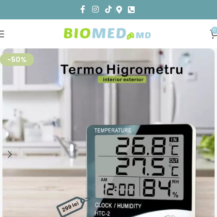
0
-50%