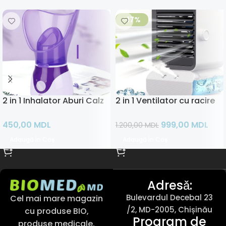
-17%
2 in 1 Inhalator Aburi Calzi si Sauna Faciala
2 in 1 Ventilator cu racire s
450,00
MDL
999,00
MDL
1.200,00
MDL
Adaugă În Coș
Adaugă În Coș
Adresǎ:
Bulevardul Decebal 23
Cel mai mare magazin
/2, MD-2005, Chișinău
cu produse BIO,
Program de
produse medicale,