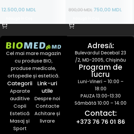
12.500,00
MDL
750,00
MDL
890,00
MDL
Adaugă În Coș
Adaugă În Coș
Adresǎ:
Bulevardul Decebal 23
Cel mai mare magazin
/2, MD-2005, Chișinău
cu produse BIO,
Program de
produse medicale,
lucru
ortopedie și estetică.
Luni-Vineri – 10:00 –
Categorii
Link-uri
18:00
utile
Aparate
PAUZA 13:00-13:30
auditive
Despre noi
Sâmbătă 10:00 – 14:00
Copii
Contacte
Contact:
Estetică
Achitare și
Masaj și
livrare
+373 76 76 01 86
Sport