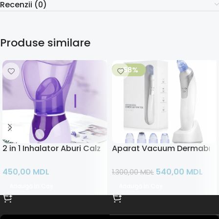
Recenzii (0)
Produse similare
-58%
2 in 1 Inhalator Aburi Calzi si Sauna Faciala
Aparat Vacuum Dermabraz
450,00
MDL
540,00
MDL
1.300,00
MDL
Adaugă În Coș
Adaugă În Coș