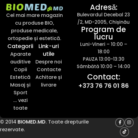
Adresǎ:
Bulevardul Decebal 23
Cel mai mare magazin
/2, MD-2005, Chișinău
cu produse BIO,
Program de
produse medicale,
lucru
ortopedie și estetică.
Luni-Vineri – 10:00 –
Categorii
Link-uri
18:00
utile
Aparate
PAUZA 13:00-13:30
auditive
Despre noi
Sâmbătă 10:00 – 14:00
Copii
Contacte
Contact:
Estetică
Achitare și
Masaj și
livrare
+373 76 76 01 86
Sport
... vezi
toate
© 2014
BIOMED.MD
. Toate drepturile
rezervate.