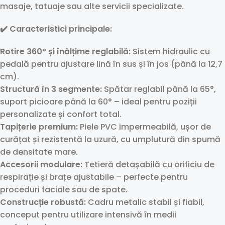
masaje, tatuaje sau alte servicii specializate.
✔️ Caracteristici principale:
Rotire 360° și înălțime reglabilă:
Sistem hidraulic cu
pedală pentru ajustare lină în sus și în jos (până la 12,7
cm).
Structură în 3 segmente:
Spătar reglabil până la 65°,
suport picioare până la 60° – ideal pentru poziții
personalizate și confort total.
Tapițerie premium:
Piele PVC impermeabilă, ușor de
curățat și rezistentă la uzură, cu umplutură din spumă
de densitate mare.
Accesorii modulare:
Tetieră detașabilă cu orificiu de
respirație și brațe ajustabile – perfecte pentru
proceduri faciale sau de spate.
Construcție robustă:
Cadru metalic stabil și fiabil,
conceput pentru utilizare intensivă în medii