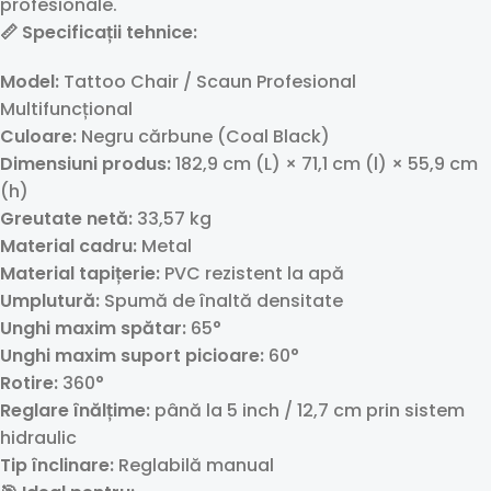
profesionale.
📏 Specificații tehnice:
Model:
Tattoo Chair / Scaun Profesional
Multifuncțional
Culoare:
Negru cărbune (Coal Black)
Dimensiuni produs:
182,9 cm (L) × 71,1 cm (l) × 55,9 cm
(h)
Greutate netă:
33,57 kg
Material cadru:
Metal
Material tapițerie:
PVC rezistent la apă
Umplutură:
Spumă de înaltă densitate
Unghi maxim spătar:
65°
Unghi maxim suport picioare:
60°
Rotire:
360°
Reglare înălțime:
până la 5 inch / 12,7 cm prin sistem
hidraulic
Tip înclinare:
Reglabilă manual