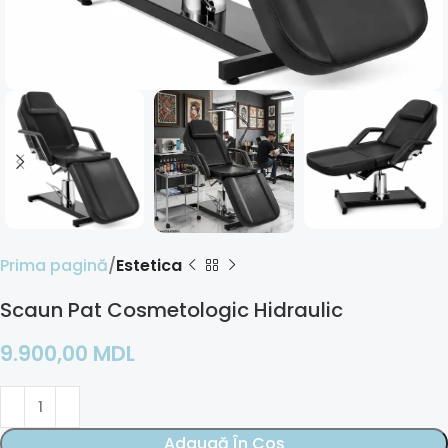
Prima pagină
Estetica
Scaun Pat Cosmetologic Hidraulic
9.900,00
MDL
Adaugă În Coș