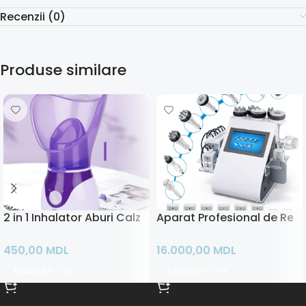
Recenzii (0)
Produse similare
2 in 1 Inhalator Aburi Calzi si Sauna Faciala
Aparat Profesional de Remo
450,00
MDL
16.000,00
MDL
Adaugă În Coș
Adaugă În Coș