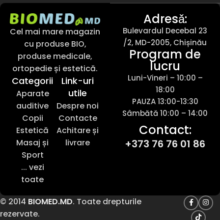
Adresǎ:
Bulevardul Decebal 23
Cel mai mare magazin
/2, MD-2005, Chișinău
cu produse BIO,
Program de
produse medicale,
lucru
ortopedie și estetică.
Luni-Vineri – 10:00 –
Categorii
Link-uri
18:00
utile
Aparate
PAUZA 13:00-13:30
auditive
Despre noi
Sâmbătă 10:00 – 14:00
Copii
Contacte
Contact:
Estetică
Achitare și
Masaj și
livrare
+373 76 76 01 86
Sport
... vezi
toate
© 2014
BIOMED.MD
. Toate drepturile
rezervate.