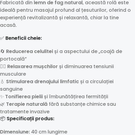
Fabricată din
lemn de fag natural
, această rolă este
ideală pentru masajul profund al țesuturilor, oferind o
experiență revitalizantă și relaxantă, chiar la tine
acasă.
✅
Beneficii cheie:
🔄
Reducerea celulitei
și a aspectului de „coajă de
portocală”
💆‍♀️
Relaxarea mușchilor
și diminuarea tensiunii
musculare
💧
Stimularea drenajului limfatic
și a circulației
sanguine
✨
Tonifierea pielii
și îmbunătățirea fermității
🌿
Terapie naturală
fără substanțe chimice sau
tratamente invazive
📦
Specificații produs:
Dimensiune:
40 cm lungime