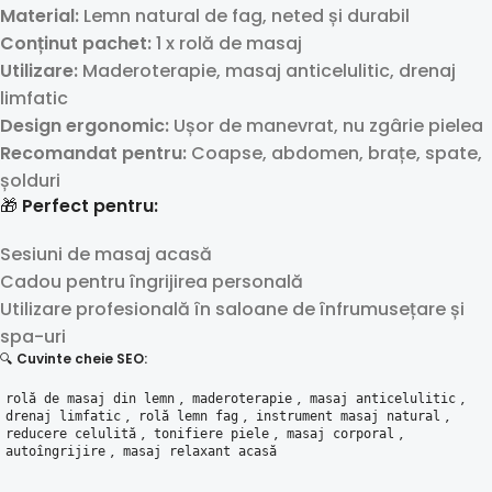
Material:
Lemn natural de fag, neted și durabil
Conținut pachet:
1 x rolă de masaj
Utilizare:
Maderoterapie, masaj anticelulitic, drenaj
limfatic
Design ergonomic:
Ușor de manevrat, nu zgârie pielea
Recomandat pentru:
Coapse, abdomen, brațe, spate,
șolduri
🎁
Perfect pentru:
Sesiuni de masaj acasă
Cadou pentru îngrijirea personală
Utilizare profesională în saloane de înfrumusețare și
spa-uri
🔍
Cuvinte cheie SEO:
,
,
,
rolă de masaj din lemn
maderoterapie
masaj anticelulitic
,
,
,
drenaj limfatic
rolă lemn fag
instrument masaj natural
,
,
,
reducere celulită
tonifiere piele
masaj corporal
,
autoîngrijire
masaj relaxant acasă