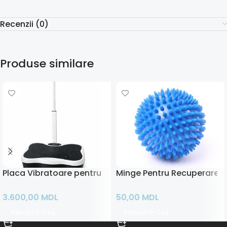
Recenzii (0)
Produse similare
Placa Vibratoare pentru Exercitii
Minge Pentru Recuperare
3.600,00
MDL
50,00
MDL
Adaugă În Coș
Adaugă În Coș