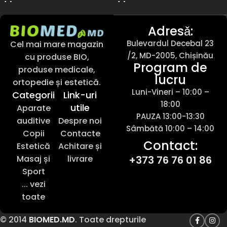
Adresǎ:
Bulevardul Decebal 23
Cel mai mare magazin
/2, MD-2005, Chișinău
cu produse BIO,
Program de
produse medicale,
lucru
ortopedie și estetică.
Luni-Vineri – 10:00 –
Categorii
Link-uri
18:00
utile
Aparate
PAUZA 13:00-13:30
auditive
Despre noi
Sâmbătă 10:00 – 14:00
Copii
Contacte
Contact:
Estetică
Achitare și
Masaj și
livrare
+373 76 76 01 86
Sport
... vezi
toate
© 2014
BIOMED.MD
. Toate drepturile