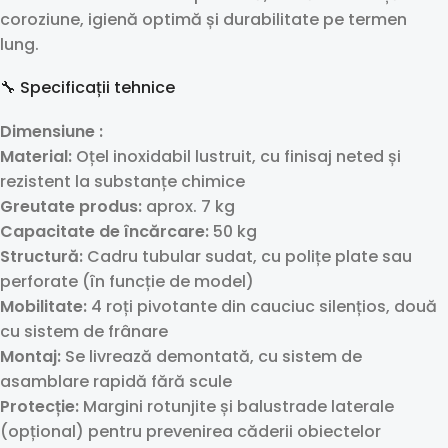
coroziune, igienă optimă și durabilitate pe termen
lung.
🔧 Specificații tehnice
Dimensiune :
Material:
Oțel inoxidabil lustruit, cu finisaj neted și
rezistent la substanțe chimice
Greutate produs:
aprox. 7 kg
Capacitate de încărcare:
50 kg
Structură:
Cadru tubular sudat, cu polițe plate sau
perforate (în funcție de model)
Mobilitate:
4 roți pivotante din cauciuc silențios, două
cu sistem de frânare
Montaj:
Se livrează demontată, cu sistem de
asamblare rapidă fără scule
Protecție:
Margini rotunjite și balustrade laterale
(opțional) pentru prevenirea căderii obiectelor