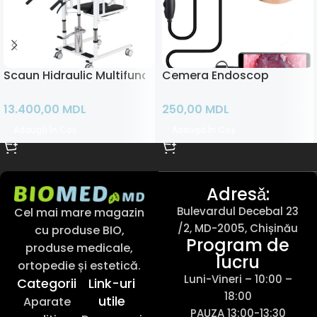
Scaun Hidraulic Multifuncțional pentru Transfer XXL
Cemera Endoscop
13.400,00
MDL
250,00
MDL
Adaugă În Coș
Adaugă În Coș
Adresǎ:
Bulevardul Decebal 23
Cel mai mare magazin
/2, MD-2005, Chișinău
cu produse BIO,
Program de
produse medicale,
lucru
ortopedie și estetică.
Luni-Vineri – 10:00 –
Categorii
Link-uri
18:00
utile
Aparate
PAUZA 13:00-13:30