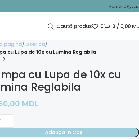
Română
Русск
Caută produs
0
0
/
0,00
MD
a pagină
Estetica
a cu Lupa de 10x cu Lumina Reglabila
mpa cu Lupa de 10x cu
mina Reglabila
450,00
MDL
Adaugă În Coș