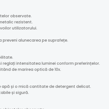
ctelor observate.
metalic rezistent.
oilor utilizatorului.
a preveni alunecarea pe suprafețe.
litate.
și reglați intensitatea luminei conform preferințelor.
fitând de marirea optică de 10x.
de apă și o mică cantitate de detergent delicat.
abile și sigură.