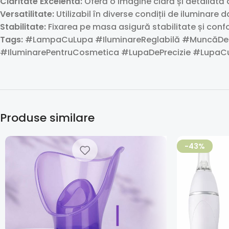
Claritate Excelentă:
Oferă o imagine clară și detaliată 
Versatilitate:
Utilizabil în diverse condiții de iluminare d
Stabilitate:
Fixarea pe masa asigură stabilitate și confort
Tags:
#LampaCuLupa #IluminareReglabilă #MuncăDePr
#IluminarePentruCosmetica #LupaDePrecizie #Lupa
Produse similare
-43%