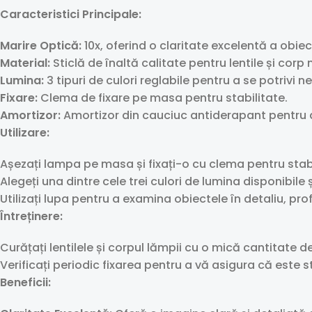
Caracteristici Principale:
Marire Optică:
10x, oferind o claritate excelentă a obie
Material:
Sticlă de înaltă calitate pentru lentile și corp 
Lumina:
3 tipuri de culori reglabile pentru a se potrivi nev
Fixare:
Clema de fixare pe masa pentru stabilitate.
Amortizor:
Amortizor din cauciuc antiderapant pentru 
Utilizare:
Așezați lampa pe masa și fixați-o cu clema pentru stabi
Alegeți una dintre cele trei culori de lumina disponibile 
Utilizați lupa pentru a examina obiectele în detaliu, pro
Întreținere:
Curățați lentilele și corpul lămpii cu o mică cantitate 
Verificați periodic fixarea pentru a vă asigura că este st
Beneficii: