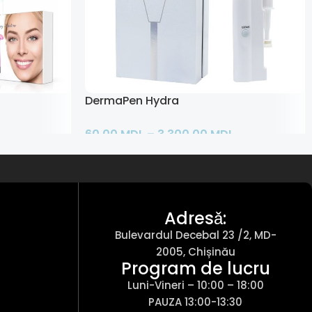
DermaPen Hydra
60,00
MDL
–
3.300,00
MDL
Selectează Opțiunile
Adresǎ:
Bulevardul Decebal 23 /2, MD-
2005, Chișinău
Program de lucru
Luni-Vineri – 10:00 – 18:00
PAUZA 13:00-13:30