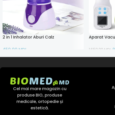
2 in 1 Inhalator Aburi Calzi si Sauna Faciala
Aparat Vacu
450,00
MDL
1.650,00
MDL
Adaugă În Coș
Adaugă În Co
A
Cel mai mare magazin cu
produse BIO, produse
medicale, ortopedie și
estetică.