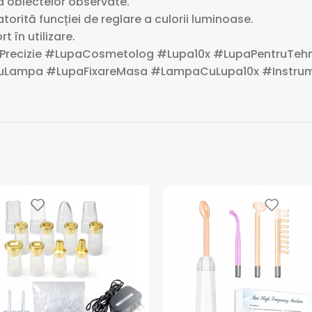
a obiectelor observate.
atorită funcției de reglare a culorii luminoase.
 în utilizare.
ecizie #LupaCosmetolog #Lupa10x #LupaPentruTehni
CuLampa #LupaFixareMasa #LampaCuLupa10x #Instru