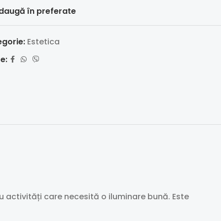
daugă în preferate
gorie:
Estetica
e:
ru activități care necesită o iluminare bună. Este