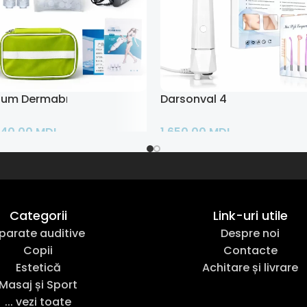
um Dermabraziune tip 2
Darsonval 4
940,00
MDL
1.650,00
MDL
ș
Adaugă În Coș
Categorii
Link-uri utile
parate auditive
Despre noi
Copii
Contacte
Estetică
Achitare și livrare
Masaj și Sport
... vezi toate