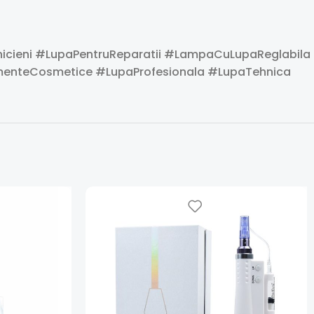
cieni #LupaPentruReparatii #LampaCuLupaReglabila
menteCosmetice #LupaProfesionala #LupaTehnica