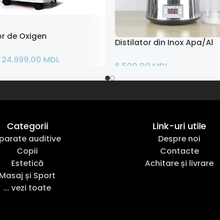
 de Oxigen 10 L
Distilator din Inox Apa/Alc
24.999,00
MDL
6.500,00
MDL
ș
Adaugă În Coș
Categorii
Link-uri utile
parate auditive
Despre noi
Copii
Contacte
Estetică
Achitare și livrare
Masaj și Sport
... vezi toate