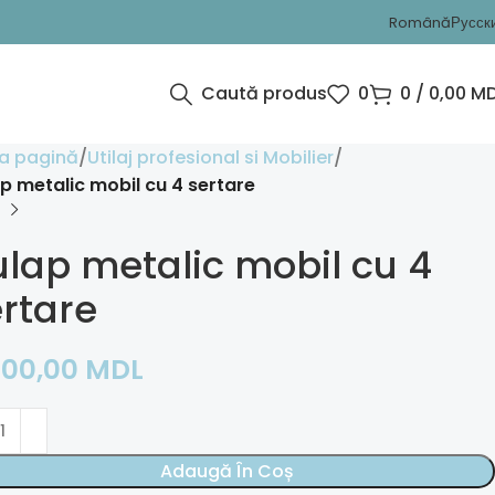
Română
Русск
Caută produs
0
0
/
0,00
MD
a pagină
Utilaj profesional si Mobilier
p metalic mobil cu 4 sertare
lap metalic mobil cu 4
rtare
000,00
MDL
Adaugă În Coș