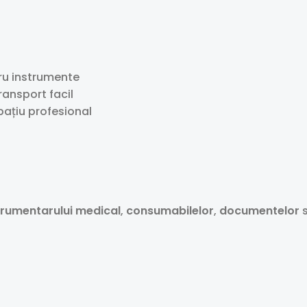
tru instrumente
ransport facil
pațiu profesional
trumentarului medical
,
consumabilelor
,
documentelor