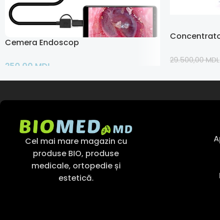
Concentrator
Cemera Endoscop
29.500,00
MDL
250,00
MDL
Adaugă În Co
Adaugă În Coș
A
Cel mai mare magazin cu
produse BIO, produse
medicale, ortopedie și
estetică.