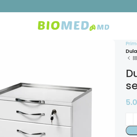
Prim
Dula
Du
se
5.