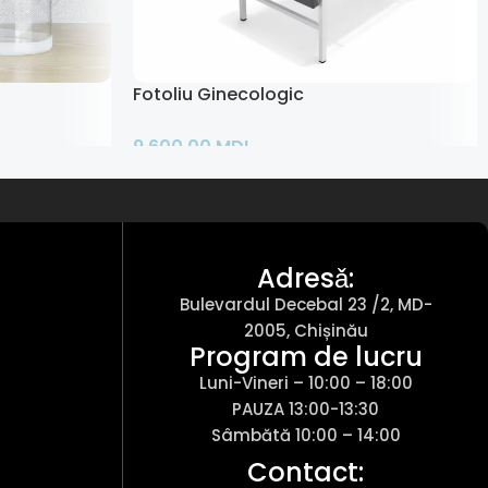
ool
Fotoliu Ginecologic
9.600,00
MDL
Adaugă În Coș
Adresǎ:
Bulevardul Decebal 23 /2, MD-
2005, Chișinău
Program de lucru
Luni-Vineri – 10:00 – 18:00
PAUZA 13:00-13:30
Sâmbătă 10:00 – 14:00
Contact: