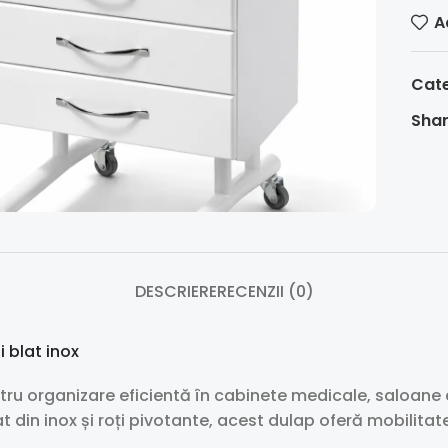
A
Cate
Shar
DESCRIERE
RECENZII (0)
i blat inox
ntru organizare eficientă în cabinete medicale, saloane
t din inox și roți pivotante, acest dulap oferă mobilitate