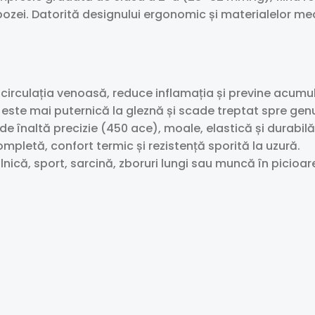
zei. Datorită designului ergonomic și materialelor medica
circulația venoasă, reduce inflamația și previne acumula
ste mai puternică la gleznă și scade treptat spre genu
 înaltă precizie (450 ace), moale, elastică și durabilă, 
mpletă, confort termic și rezistență sporită la uzură.
zilnică, sport, sarcină, zboruri lungi sau muncă în picioar