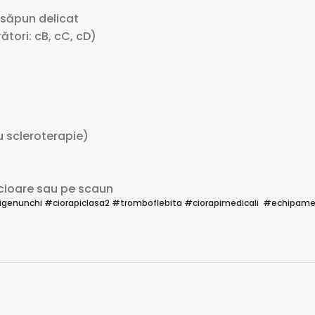
 săpun delicat
tori: cB, cC, cD)
u scleroterapie)
icioare sau pe scaun
igenunchi #ciorapiclasa2 #tromboflebita #ciorapimedicali #echipa