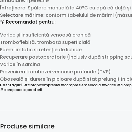
Ambalare:
1 pereche
Întreținere:
Spălare manuală la 40°C cu apă călduță și
Selectare mărime:
conform tabelului de mărimi (măsură
🎯 Recomandat pentru:
Varice și insuficiență venoasă cronică
Tromboflebită, tromboză superficială
Edem limfatic și retenție de lichide
Recuperare postoperatorie (inclusiv după stripping sa
Varice în sarcină
Prevenirea trombozei venoase profunde (TVP)
Oboseală și durere în picioare după stat prelungit în p
Hashtaguri :
#ciorapicompresivi #compresiemedicala #varice #ciorap
#ciorapipostoperatorii
Produse similare