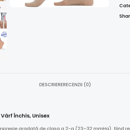
Cate
Shar
DESCRIERE
RECENZII (0)
ârf Închis, Unisex
mpresie gradată de clasa a 2-a (23–32 mmHg), fiind re