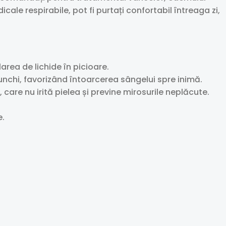
le respirabile, pot fi purtați confortabil întreaga zi,
rea de lichide în picioare.
nchi, favorizând întoarcerea sângelui spre inimă.
care nu irită pielea și previne mirosurile neplăcute.
e.