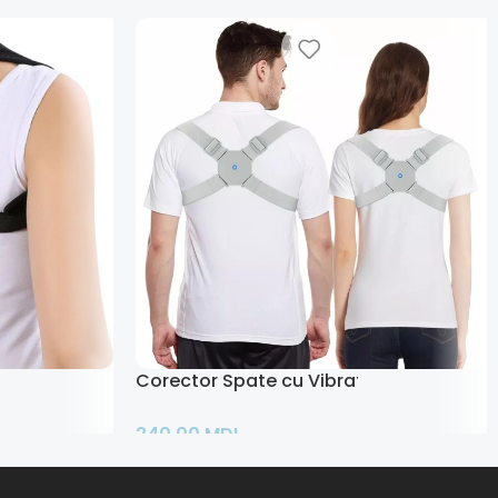
Corector Spate cu Vibratie
240,00
MDL
Adaugă În Coș