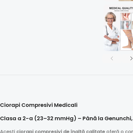
Ciorapi Compresivi Medicali
Clasa a 2-a (23–32 mmHg) – Până la Genunchi, V
Acești
ciorapi compresivi de înaltă calitate
oferă o co