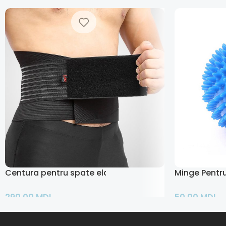
Centura pentru spate elastica
Minge Pentr
290,00
MDL
50,00
MDL
Adaugă În Coș
Adaugă În Co