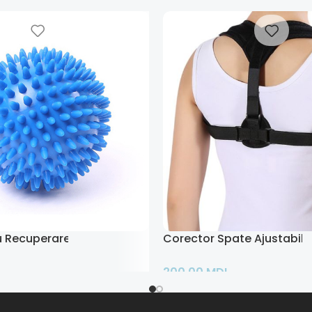
u Recuperare
Corector Spate Ajustabil
200,00
MDL
ș
Adaugă În Coș