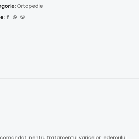
gorie:
Ortopedie
e:
comandați pentru tratamentul varicelor, edemului