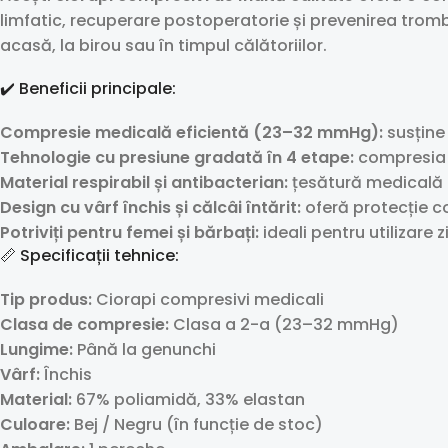
limfatic, recuperare postoperatorie și prevenirea trombo
acasă, la birou sau în timpul călătoriilor.
✔️ Beneficii principale:
Compresie medicală eficientă (23–32 mmHg):
susține 
Tehnologie cu presiune gradată în 4 etape:
compresia e
Material respirabil și antibacterian:
țesătură medicală de
Design cu vârf închis și călcâi întărit:
oferă protecție co
Potriviți pentru femei și bărbați:
ideali pentru utilizare 
📏 Specificații tehnice:
Tip produs:
Ciorapi compresivi medicali
Clasa de compresie:
Clasa a 2-a (23–32 mmHg)
Lungime:
Până la genunchi
Vârf:
Închis
Material:
67% poliamidă, 33% elastan
Culoare:
Bej / Negru (în funcție de stoc)