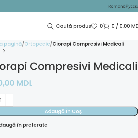
Română
Русск
Caută produs
0
0
/
0,00
MD
a pagină
Ortopedie
Ciorapi Compresivi Medicali
orapi Compresivi Medicali
0,00
MDL
Adaugă În Coș
daugă în preferate