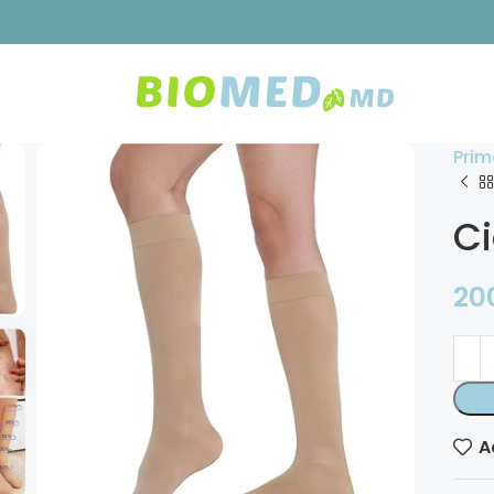
Prim
Ci
20
A