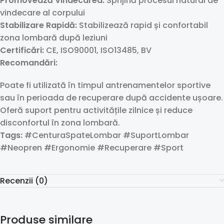
Promovează Vindecarea:
Sprijină procesul natural de
vindecare al corpului
Stabilizare Rapidă:
Stabilizează rapid și confortabil
zona lombară după leziuni
Certificări:
CE, ISO90001, ISO13485, BV
Recomandări:
Poate fi utilizată în timpul antrenamentelor sportive
sau în perioada de recuperare după accidente ușoare.
Oferă suport pentru activitățile zilnice și reduce
disconfortul în zona lombară.
Tags:
#CenturaSpateLombar #SuportLombar
#Neopren #Ergonomie #Recuperare #Sport
Recenzii (0)
Produse similare