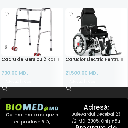
Cadru de Mers cu 2 Roti Premergator
Carucior Electric Pentru Inv
790,00
MDL
21.500,00
MDL
Adaugă În Coș
Adaugă În Coș
Adresǎ:
Bulevardul Decebal 23
Cel mai mare magazin
/2, MD-2005, Chișinău
cu produse BIO,
Program de