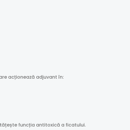
are acționează adjuvant în:
ățește funcția antitoxică a ficatului.