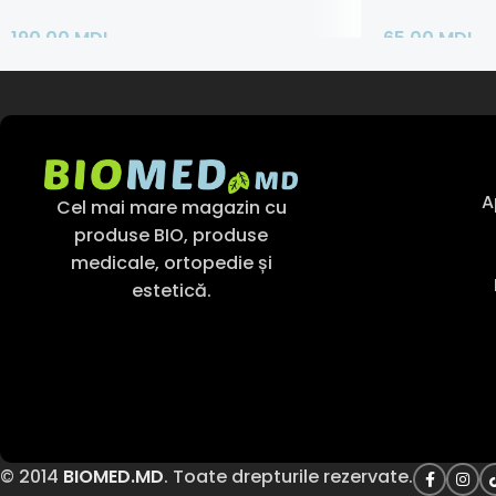
190,00
MDL
65,00
MDL
Adaugă În Coș
Citește Mai M
A
Cel mai mare magazin cu
produse BIO, produse
medicale, ortopedie și
estetică.
© 2014
BIOMED.MD
. Toate drepturile rezervate.