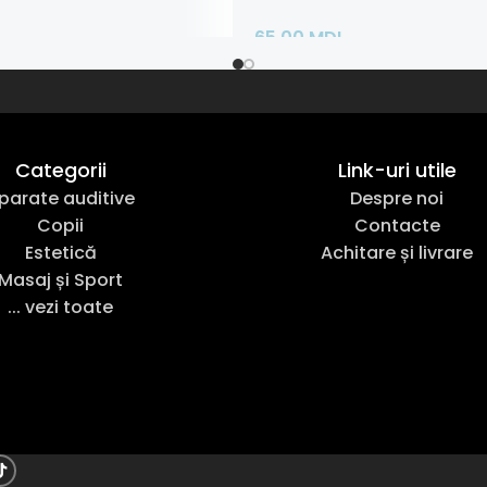
65,00
MDL
ult
Adaugă În Coș
Categorii
Link-uri utile
parate auditive
Despre noi
Copii
Contacte
Estetică
Achitare și livrare
Masaj și Sport
... vezi toate