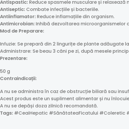
Antispastic:
Reduce spasmele musculare și relaxează m
Antiseptic:
Combate infecțiile și bacteriile.
Antiinflamator:
Reduce inflamațiile din organism.
Antimicrobian:
Inhibă dezvoltarea microorganismelor 
Mod de Preparare:
Infuzie: Se prepară din 2 lingurițe de plante adăugate 
Administrare: Se beau 3 căni pe zi, după mesele princip
Prezentare:
50 g
Contraindicații:
A nu se administra în caz de obstrucție biliară sau ins
Acest produs este un supliment alimentar și nu înlocuieș
A nu se depăși doza zilnică recomandată.
Tags:
#CeaiHepatic #SănătateaFicatului #Coleretic #