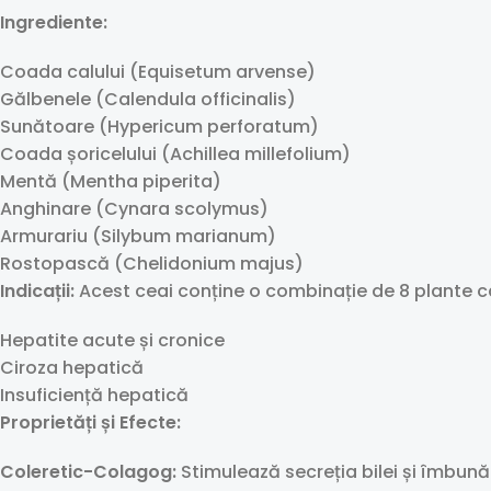
Ingrediente:
Coada calului (Equisetum arvense)
Gălbenele (Calendula officinalis)
Sunătoare (Hypericum perforatum)
Coada șoricelului (Achillea millefolium)
Mentă (Mentha piperita)
Anghinare (Cynara scolymus)
Armurariu (Silybum marianum)
Rostopască (Chelidonium majus)
Indicații:
Acest ceai conține o combinație de 8 plante c
Hepatite acute și cronice
Ciroza hepatică
Insuficiență hepatică
Proprietăți și Efecte:
Coleretic-Colagog:
Stimulează secreția bilei și îmbunăt