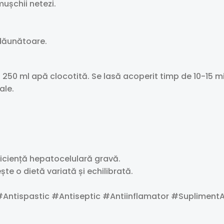
ușchii netezi.
dăunătoare.
la 250 ml apă clocotită. Se lasă acoperit timp de 10-15 
ale.
uficiență hepatocelulară gravă.
te o dietă variată și echilibrată.
Antispastic #Antiseptic #Antiinflamator #SuplimentA