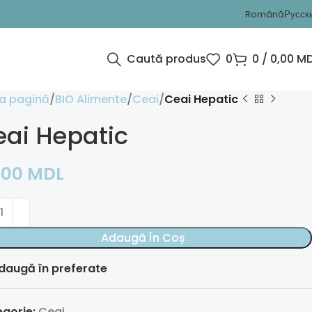
Română
Русск
Caută produs
0
0
/
0,00
MD
a pagină
BIO Alimente
Ceai
Ceai Hepatic
ai Hepatic
,00
MDL
Adaugă În Coș
daugă în preferate
gorie:
Ceai