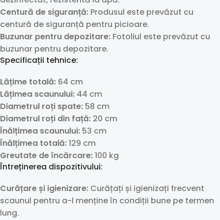
Centură de siguranță:
Produsul este prevăzut cu
centură de siguranță pentru picioare.
Buzunar pentru depozitare:
Fotoliul este prevăzut cu
buzunar pentru depozitare.
Specificații tehnice:
Lățime totală:
64 cm
Lățimea scaunului:
44 cm
Diametrul roți spate:
58 cm
Diametrul roți din față:
20 cm
Înălțimea scaunului:
53 cm
Înălțimea totală:
129 cm
Greutate de încărcare:
100 kg
Întreținerea dispozitivului:
Curățare și igienizare:
Curățați și igienizați frecvent
scaunul pentru a-l menține în condiții bune pe termen
lung.