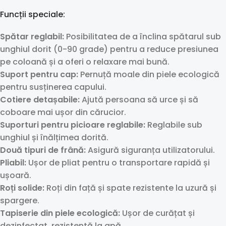
Funcții speciale:
Spătar reglabil:
Posibilitatea de a înclina spătarul sub
unghiul dorit (0-90 grade) pentru a reduce presiunea
pe coloană și a oferi o relaxare mai bună.
Suport pentru cap:
Pernuță moale din piele ecologică
pentru susținerea capului.
Cotiere detașabile:
Ajută persoana să urce și să
coboare mai ușor din cărucior.
Suporturi pentru picioare reglabile:
Reglabile sub
unghiul și înălțimea dorită.
Două tipuri de frână:
Asigură siguranța utilizatorului.
Pliabil:
Ușor de pliat pentru o transportare rapidă și
ușoară.
Roți solide:
Roți din față și spate rezistente la uzură și
spargere.
Tapiserie din piele ecologică:
Ușor de curățat și
dezinfectat, rezistentă la apă.