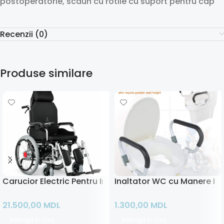
postoperatorie, scaun cu rotile cu suport pentru cap
Recenzii (0)
Produse similare
Carucior Electric Pentru Invalizi cu Tetiera
Inaltator WC cu Manere De
21.500,00
MDL
1.300,00
MDL
Adaugă În Coș
Adaugă În Coș