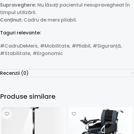
Supraveghere:
Nu lăsați pacientul nesupravegheat în
timpul utilizării.
Conținut:
Cadru de mers pliabil.
Taguri relevante:
#CadruDeMers, #Mobilitate, #Pliabil, #Siguranță,
#Stabilitate, #Ergonomic
Recenzii (0)
Produse similare