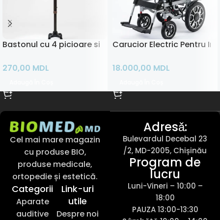
Bastonul cu 4 picioare si lumina
Carucior Electric Pentru Inva
270,00
MDL
18.000,00
MDL
Adaugă În Coș
Adaugă În Coș
Adresǎ:
Bulevardul Decebal 23
Cel mai mare magazin
/2, MD-2005, Chișinău
cu produse BIO,
Program de
produse medicale,
lucru
ortopedie și estetică.
Luni-Vineri – 10:00 –
Categorii
Link-uri
18:00
utile
Aparate
PAUZA 13:00-13:30
auditive
Despre noi