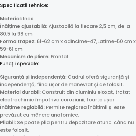
Specificații tehnice:
Material:
Inox
Înălțime ajustabilă:
Ajustabilă la fiecare 2,5 cm, de la
80.5 la 98 cm
Forma trapez:
61-62 cm x adincime-47,Latime-50 cm x
59-61 cm
Mecanism de pliere:
Frontal
Funcții speciale:
Siguranță și independență:
Cadrul oferă siguranță și
independență, fiind ușor de manevrat și de folosit.
Material durabil:
Construit din aluminiu eloxat, tratat
electrochimic împotriva coroziunii, foarte ușor.
Înălțime reglabilă:
Permite reglarea înălțimii și este
prevăzut cu mânere anatomice.
Pliabil:
Se poate plia pentru depozitare atunci când nu
este folosit.