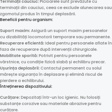
Terminații cauciuc:
Picioarele sunt prevăzute cu
terminații din cauciuc, ceea ce exclude alunecarea sau
zgomotul produs în timpul deplasării.
Beneficii pentru organism:
Suport maxim:
Asigură un suport maxim persoanelor
cu dizabilități locomotorii temporare sau permanente.
Recuperare eficientă:
Ideal pentru persoanele aflate în
faza de recuperare după intervenții chirurgicale.
Mobilitate sporită:
Potrivit pentru persoanele
vârstnice, cu condiție fizică slabă și echilibru precar.
Ușurința deplasării:
Contactul permanent cu solul
mărește siguranța în deplasare și elimină riscul de
pierdere a echilibrului.
Întreținerea dispozitivului:
Curățare:
Depozitați într-un loc igienic. Nu folosiți
substanțe corozive sau materiale abrazive pentru
curățare.