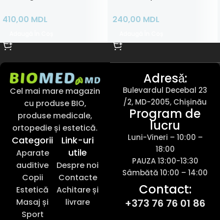
410,00
MDL
240,00
MDL
Adaugă În Coș
Adaugă În Coș
Adresǎ:
Bulevardul Decebal 23
Cel mai mare magazin
/2, MD-2005, Chișinău
cu produse BIO,
Program de
produse medicale,
lucru
ortopedie și estetică.
Luni-Vineri – 10:00 –
Categorii
Link-uri
18:00
utile
Aparate
PAUZA 13:00-13:30
auditive
Despre noi
Sâmbătă 10:00 – 14:00
Copii
Contacte
Contact:
Estetică
Achitare și
Masaj și
livrare
+373 76 76 01 86
Sport