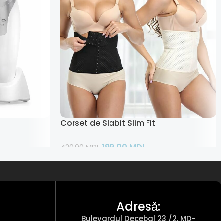
ziune
Corset de Slabit Slim Fit
199,00
MDL
420,00
MDL
Adaugă În Coș
Adresǎ:
Bulevardul Decebal 23 /2, MD-