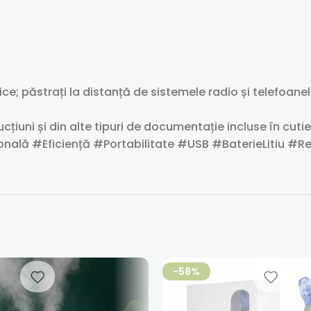
e; păstrați la distanță de sistemele radio și telefoane
cțiuni și din alte tipuri de documentație incluse în cutie, 
nală #Eficiență #Portabilitate #USB #BaterieLitiu #Re
-58%