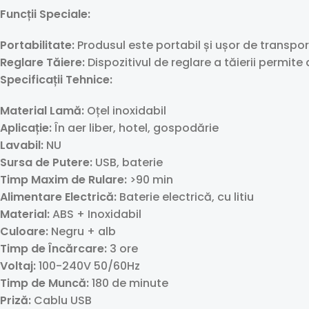
Funcții Speciale:
Portabilitate:
Produsul este portabil și ușor de transpo
Reglare Tăiere:
Dispozitivul de reglare a tăierii permite 
Specificații Tehnice:
Material Lamă:
Oțel inoxidabil
Aplicație:
În aer liber, hotel, gospodărie
Lavabil:
NU
Sursa de Putere:
USB, baterie
Timp Maxim de Rulare:
>90 min
Alimentare Electrică:
Baterie electrică, cu litiu
Material:
ABS + Inoxidabil
Culoare:
Negru + alb
Timp de Încărcare:
3 ore
Voltaj:
100-240V 50/60Hz
Timp de Muncă:
180 de minute
Priză:
Cablu USB