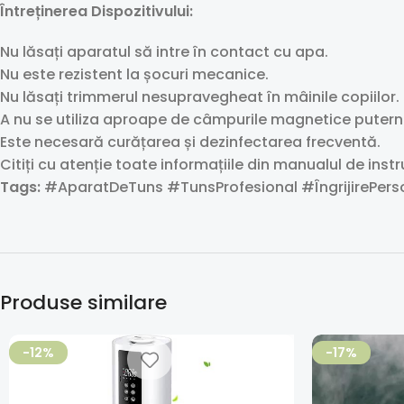
Întreținerea Dispozitivului:
Nu lăsați aparatul să intre în contact cu apa.
Nu este rezistent la șocuri mecanice.
Nu lăsați trimmerul nesupravegheat în mâinile copiilor.
A nu se utiliza aproape de câmpurile magnetice puternic
Este necesară curățarea și dezinfectarea frecventă.
Citiți cu atenție toate informațiile din manualul de instru
Tags:
#AparatDeTuns #TunsProfesional #ÎngrijirePerso
Produse similare
-12%
-17%