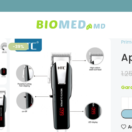
Prim
-39%
Ap
1.2
Gara
A