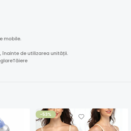
le mobile.
înainte de utilizarea unității.
glareTăiere
-53%