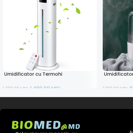
Umidificator cu Termohigrometru 9L
Umidificator
1.499,00
MDL
9
1.700,00
MDL
1.200,00
MDL
Adaugă În Coș
Adaugă În Co
A