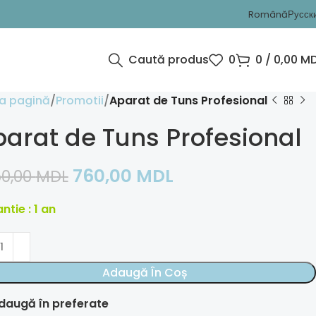
Română
Русск
Caută produs
0
0
/
0,00
MD
a pagină
Promotii
Aparat de Tuns Profesional
arat de Tuns Profesional
760,00
MDL
50,00
MDL
ntie : 1 an
Adaugă În Coș
daugă în preferate