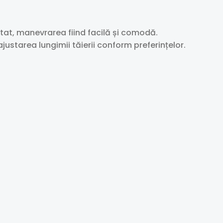
rtat, manevrarea fiind facilă și comodă.
ajustarea lungimii tăierii conform preferințelor.