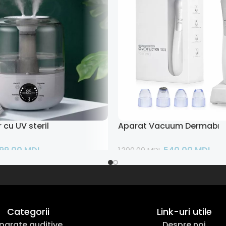
 cu UV sterilizare
Aparat Vacuum Dermabra
99,00
MDL
540,00
MDL
1.300,00
MDL
ș
Adaugă În Coș
Categorii
Link-uri utile
parate auditive
Despre noi