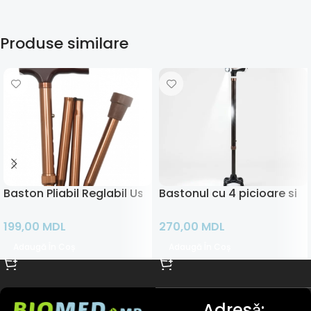
Produse similare
Baston Pliabil Reglabil Usor
Bastonul cu 4 picioare si l
199,00
MDL
270,00
MDL
Adaugă În Coș
Adaugă În Coș
Adresǎ: