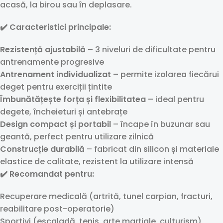
acasă, la birou sau în deplasare.
✔️ Caracteristici principale:
Rezistență ajustabilă
– 3 niveluri de dificultate pentru
antrenamente progresive
Antrenament individualizat
– permite izolarea fiecărui
deget pentru exerciții țintite
Îmbunătățește forța și flexibilitatea
– ideal pentru
degete, încheieturi și antebrațe
Design compact și portabil
– încape în buzunar sau
geantă, perfect pentru utilizare zilnică
Construcție durabilă
– fabricat din silicon și materiale
elastice de calitate, rezistent la utilizare intensă
✔️ Recomandat pentru:
Recuperare medicală (artrită, tunel carpian, fracturi,
reabilitare post-operatorie)
Sportivi (escaladă, tenis, arte marțiale, culturism)