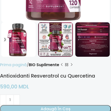
Prima pagină
BIO Suplimente
Antioxidanti Resveratrol cu Quercetina
590,00
MDL
Adaugă În Coș