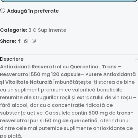
Adaugă în preferate
Categorie:
BIO Suplimente
Share:
Descriere
Antioxidanti Resveratrol cu Quercetina ,
Trans –
Resveratrol 550 mg 120 capsule– Putere Antioxidantă
și Vitalitate Naturală
Îmbunătățește-ți starea de bine
cu un supliment premium ce valorifică beneficiile
renumite ale strugurilor roșii și extractului de vin roșu –
fără alcool, dar cu o concentrație ridicată de
substanțe active. Capsulele conțin
500 mg de trans-
resveratrol pur
și
50 mg de quercetină
, oferind unul
dintre cele mai puternice suplimente antioxidante de
pe piață.