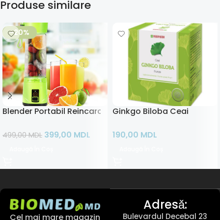
Produse similare
-20%
Blender Portabil Reincarcabil
Ginkgo Biloba Ceai
399,00
MDL
190,00
MDL
499,00
MDL
Adaugă În Coș
Adaugă În Coș
Adresǎ:
Bulevardul Decebal 23
Cel mai mare magazin