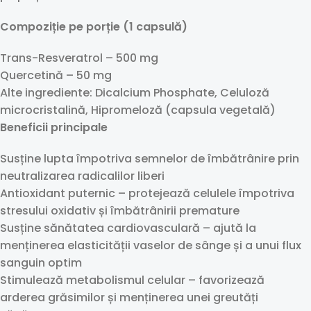
Compoziție pe porție (1 capsulă)
Trans-Resveratrol – 500 mg
Quercetină – 50 mg
Alte ingrediente: Dicalcium Phosphate, Celuloză
microcristalină, Hipromeloză (capsula vegetală)
Beneficii principale
Susține lupta împotriva semnelor de îmbătrânire prin
neutralizarea radicalilor liberi
Antioxidant puternic – protejează celulele împotriva
stresului oxidativ și îmbătrânirii premature
Susține sănătatea cardiovasculară – ajută la
menținerea elasticității vaselor de sânge și a unui flux
sanguin optim
Stimulează metabolismul celular – favorizează
arderea grăsimilor și menținerea unei greutăți