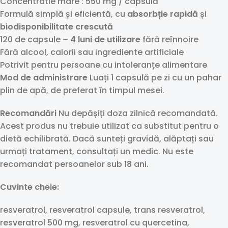
Concentratie mare : 550 mg / capsulă
Formulă simplă și eficientă, cu
absorbție rapidă
și
biodisponibilitate crescută
120 de capsule –
4 luni de utilizare
fără reînnoire
Fără alcool, calorii sau ingrediente artificiale
Potrivit pentru persoane cu intoleranțe alimentare
Mod de administrare
Luați 1 capsulă pe zi cu un pahar
plin de apă, de preferat în timpul mesei.
Recomandări
Nu depășiți doza zilnică recomandată.
Acest produs nu trebuie utilizat ca substitut pentru o
dietă echilibrată. Dacă sunteți gravidă, alăptați sau
urmați tratament, consultați un medic. Nu este
recomandat persoanelor sub 18 ani.
Cuvinte cheie:
resveratrol, resveratrol capsule, trans resveratrol,
resveratrol 500 mg, resveratrol cu quercetina,