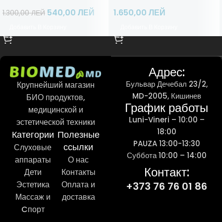
540,00
ЛЕЙ
1.650,00
ЛЕЙ
1.300,00
ЛЕЙ
Добавить В Корзину
Добавить В Корзину
Адрес:
Бульвар Дечебал 23/2,
Крупнейший магазин
MD-2005, Кишинев
БИО продуктов,
График работы
медицинской и
Luni-Vineri – 10:00 –
эстетической техники
18:00
Категории
Полезные
PAUZA 13:00-13:30
ссылки
Слуховые
Суббота 10:00 – 14:00
аппараты
О нас
Контакт:
Дети
Контакты
Эстетика
Оплата и
+373 76 76 01 86
Массаж и
доставка
Cпорт
...