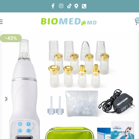
0
-43%