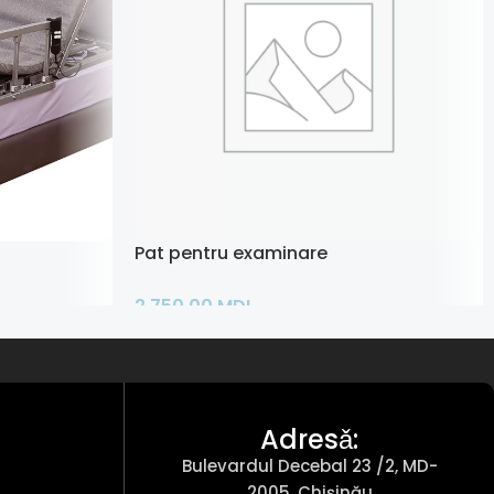
nctii
Pat pentru examinare
2.750,00
MDL
Adaugă În Coș
Adresǎ:
Bulevardul Decebal 23 /2, MD-
2005, Chișinău