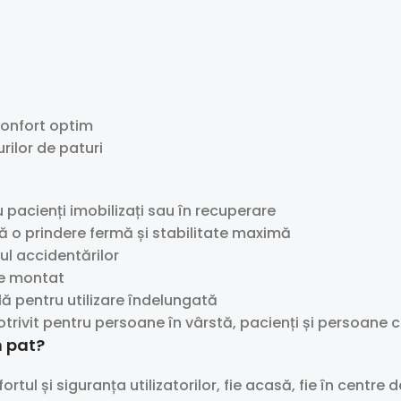
confort optim
rilor de paturi
 pacienți imobilizați sau în recuperare
ă o prindere fermă și stabilitate maximă
ul accidentărilor
de montat
lă pentru utilizare îndelungată
trivit pentru persoane în vârstă, pacienți și persoane cu
n pat?
ul și siguranța utilizatorilor, fie acasă, fie în centre de 