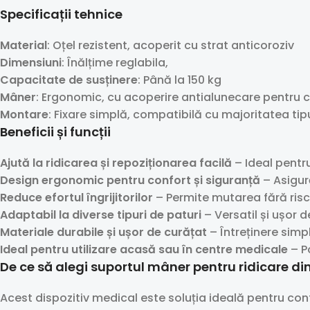
Specificații tehnice
Material
: Oțel rezistent, acoperit cu strat anticoroziv
Dimensiuni
: Înălțime reglabila,
Capacitate de susținere
: Până la 150 kg
Mâner
: Ergonomic, cu acoperire antialunecare pentru 
Montare
: Fixare simplă, compatibilă cu majoritatea tipu
Beneficii și funcții
Ajută la ridicarea și repoziționarea facilă
– Ideal pentru
Design ergonomic pentru confort și siguranță
– Asigur
Reduce efortul îngrijitorilor
– Permite mutarea fără risc
Adaptabil la diverse tipuri de paturi
– Versatil și ușor 
Materiale durabile și ușor de curățat
– Întreținere simp
Ideal pentru utilizare acasă sau în centre medicale
– Po
De ce să alegi suportul mâner pentru ridicare di
Acest dispozitiv medical este soluția ideală pentru confort