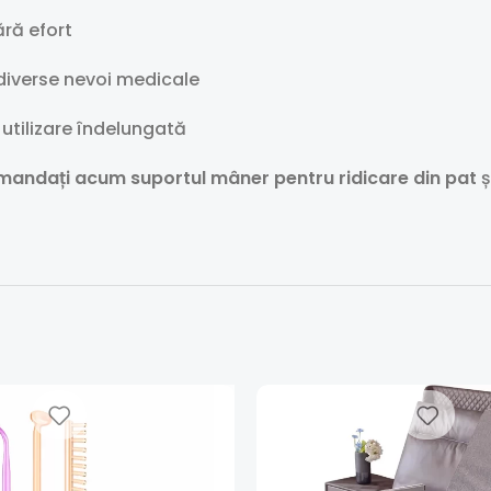
ără efort
 diverse nevoi medicale
utilizare îndelungată
andați acum suportul mâner pentru ridicare din pat
ș