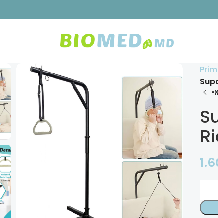
Prim
Supo
S
Ri
1.