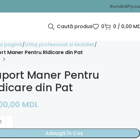
Română
Русск
Caută produs
0
0
/
0,00
MD
a pagină
Utilaj profesional si Mobilier
rt Maner Pentru Ridicare din Pat
uport Maner Pentru
dicare din Pat
600,00
MDL
Adaugă În Coș