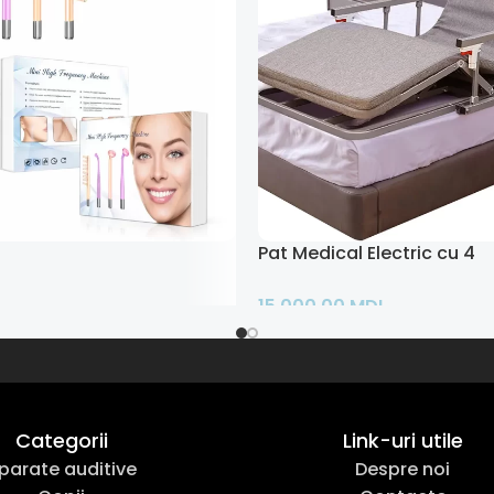
Pat Medical Electric cu 4 fu
L
15.000,00
MDL
ș
Adaugă În Coș
Categorii
Link-uri utile
parate auditive
Despre noi