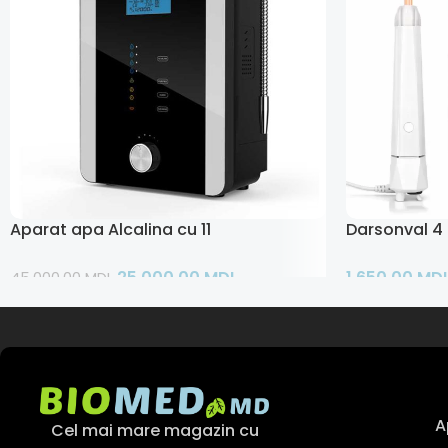
Aparat apa Alcalina cu 11 placi Kangen
Darsonval 4
25.000,00
MDL
1.650,00
MD
45.000,00
MDL
Adaugă În Coș
Adaugă În Co
A
Cel mai mare magazin cu