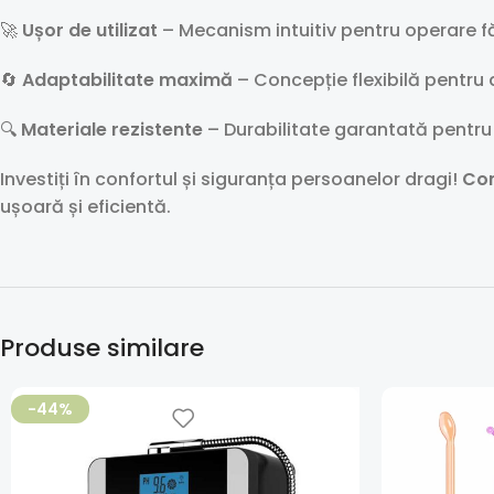
🚀
Ușor de utilizat
– Mecanism intuitiv pentru operare f
🔄
Adaptabilitate maximă
– Concepție flexibilă pentru
🔍
Materiale rezistente
– Durabilitate garantată pentru 
Investiți în confortul și siguranța persoanelor dragi!
Com
ușoară și eficientă.
Produse similare
-44%