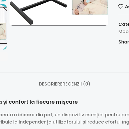
A
Cate
Mobi
Shar
DESCRIERE
RECENZII (0)
 și confort la fiecare mișcare
entru ridicare din pat
, un dispozitiv esențial pentru 
buie la independența utilizatorului și reduce efortul îngri